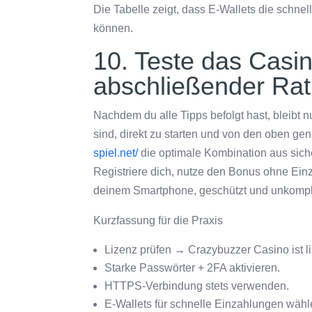
Die Tabelle zeigt, dass E‑Wallets die schne
können.
10. Teste das Casin
abschließender Rat
Nachdem du alle Tipps befolgt hast, bleibt nu
sind, direkt zu starten und von den oben gena
spiel.net/
die optimale Kombination aus sich
Registriere dich, nutze den Bonus ohne Ein
deinem Smartphone, geschützt und unkompli
Kurzfassung für die Praxis
Lizenz prüfen → Crazybuzzer Casino ist li
Starke Passwörter + 2FA aktivieren.
HTTPS‑Verbindung stets verwenden.
E‑Wallets für schnelle Einzahlungen wähl