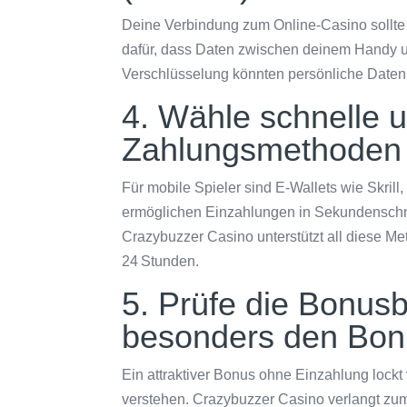
Deine Verbindung zum Online‑Casino sollte im
dafür, dass Daten zwischen deinem Handy u
Verschlüsselung könnten persönliche Date
4. Wähle schnelle 
Zahlungsmethoden
Für mobile Spieler sind E‑Wallets wie Skrill
ermöglichen Einzahlungen in Sekundenschnel
Crazybuzzer Casino unterstützt all diese M
24 Stunden.
5. Prüfe die Bonus
besonders den Bon
Ein attraktiver Bonus ohne Einzahlung lock
verstehen. Crazybuzzer Casino verlangt zu