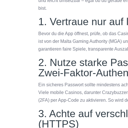
und leicht umsetzbar – egal ob du gerade ers
bist.
1. Vertraue nur auf 
Bevor du die App öffnest, prüfe, ob das Cas
ist von der Malta Gaming Authority (MGA) u
garantieren faire Spiele, transparente Aus
2. Nutze starke Pas
Zwei‑Faktor‑Authent
Ein sicheres Passwort sollte mindestens ac
Viele mobile Casinos, darunter Crazybuzzer 
(2FA) per App‑Code zu aktivieren. So wird 
3. Achte auf versch
(HTTPS)