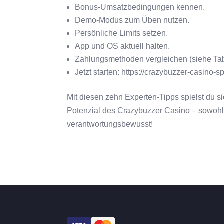
Bonus‑Umsatzbedingungen kennen.
Demo‑Modus zum Üben nutzen.
Persönliche Limits setzen.
App und OS aktuell halten.
Zahlungsmethoden vergleichen (siehe Tab
Jetzt starten: https://crazybuzzer-casino-sp
Mit diesen zehn Experten‑Tipps spielst du si
Potenzial des Crazybuzzer Casino – sowohl 
verantwortungsbewusst!