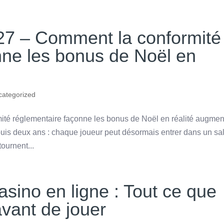
027 – Comment la conformité
nne les bonus de Noël en
categorized
ité réglementaire façonne les bonus de Noël en réalité augme
uis deux ans : chaque joueur peut désormais entrer dans un sa
tournent...
sino en ligne : Tout ce que
vant de jouer