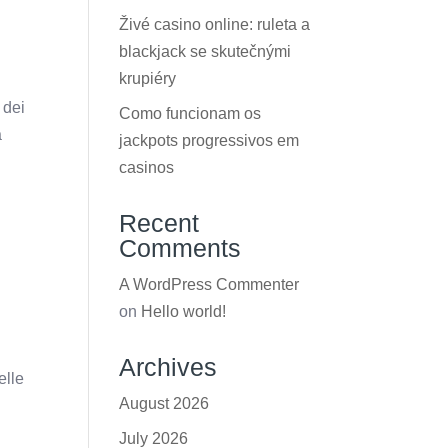
Živé casino online: ruleta a
blackjack se skutečnými
krupiéry
 dei
Como funcionam os
a
jackpots progressivos em
casinos
Recent
Comments
A WordPress Commenter
on
Hello world!
Archives
elle
August 2026
July 2026