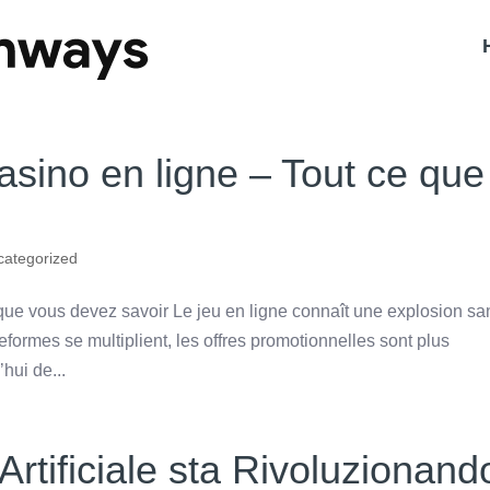
sino en ligne – Tout ce que
categorized
que vous devez savoir Le jeu en ligne connaît une explosion sa
formes se multiplient, les offres promotionnelles sont plus
hui de...
Artificiale sta Rivoluzionando