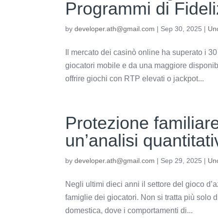
Programmi di Fidel
by
developer.ath@gmail.com
|
Sep 30, 2025
|
Un
Il mercato dei casinò online ha superato i 30
giocatori mobile e da una maggiore disponibil
offrire giochi con RTP elevati o jackpot...
Protezione familiar
un’analisi quantitat
by
developer.ath@gmail.com
|
Sep 29, 2025
|
Un
Negli ultimi dieci anni il settore del gioco d
famiglie dei giocatori. Non si tratta più solo d
domestica, dove i comportamenti di...