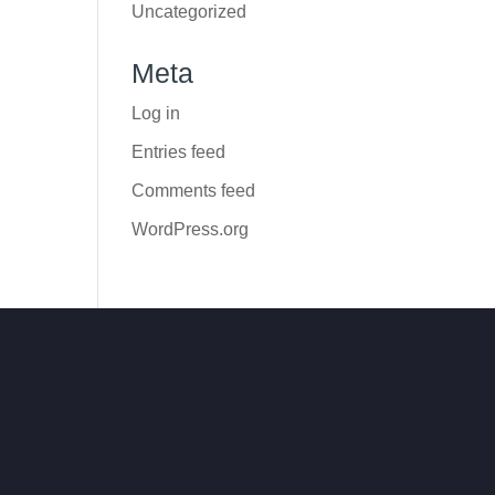
Uncategorized
Meta
Log in
Entries feed
Comments feed
WordPress.org