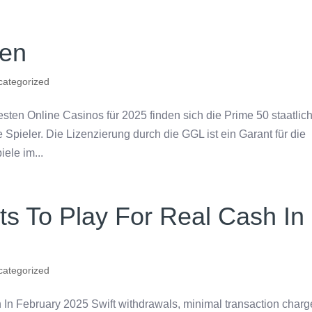
gen
categorized
sten Online Casinos für 2025 finden sich die Prime 50 staatlic
 Spieler. Die Lizenzierung durch die GGL ist ein Garant für die
ele im...
ts To Play For Real Cash In
categorized
 In February 2025 Swift withdrawals, minimal transaction charg