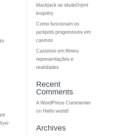
blackjack se skutečnými
krupiéry
Como funcionam os
jackpots progressivos em
casinos
to
Cassinos em filmes:
representações e
realidades
Recent
Comments
A WordPress Commenter
on
Hello world!
ett
llyel
Archives