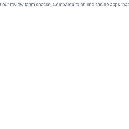
at our review team checks. Compared to on line casino apps tha