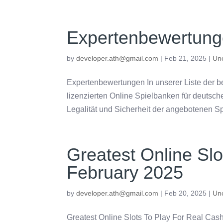
Expertenbewertun
by
developer.ath@gmail.com
|
Feb 21, 2025
|
Un
Expertenbewertungen In unserer Liste der be
lizenzierten Online Spielbanken für deutsche
Legalität und Sicherheit der angebotenen Spi
Greatest Online Slo
February 2025
by
developer.ath@gmail.com
|
Feb 20, 2025
|
Un
Greatest Online Slots To Play For Real Cash