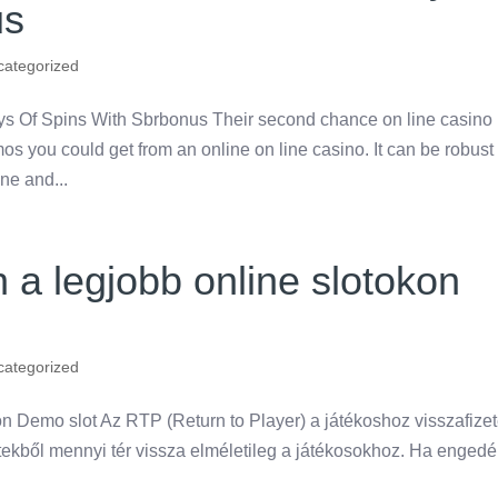
us
categorized
 Of Spins With Sbrbonus Their second chance on line casino
os you could get from an online on line casino. It can be robust 
ine and...
n a legjobb online slotokon
categorized
on Demo slot Az RTP (Return to Player) a játékoshoz visszafizet
tétekből mennyi tér vissza elméletileg a játékosokhoz. Ha engedé