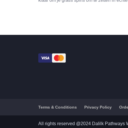
klaar om je gratis spins om te zetten in echt
Terms & Conditions
Privacy Policy
Orde
All rights reserved @2024 Dalilk Pathways