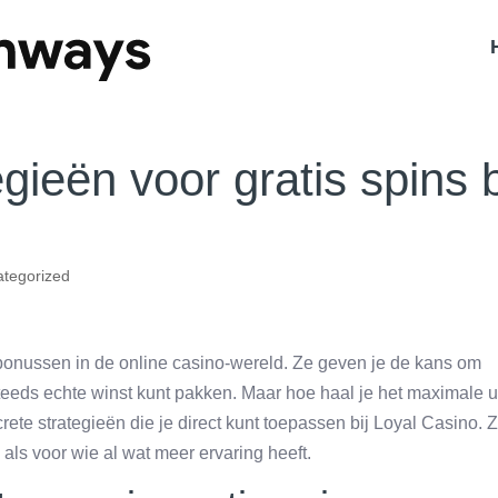
ieën voor gratis spins b
tegorized
 bonussen in de online casino‑wereld. Ze geven je de kans om
 steeds echte winst kunt pakken. Maar hoe haal je het maximale u
crete strategieën die je direct kunt toepassen bij Loyal Casino. 
als voor wie al wat meer ervaring heeft.