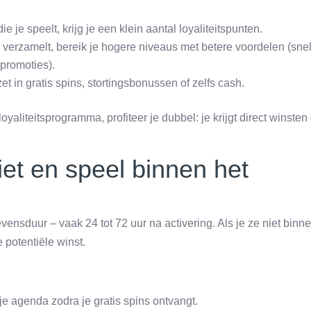
 je speelt, krijg je een klein aantal loyaliteitspunten.
verzamelt, bereik je hogere niveaus met betere voordelen (snel
 promoties).
in gratis spins, stortingsbonussen of zelfs cash.
oyaliteitsprogramma, profiteer je dubbel: je krijgt direct winsten
miet en speel binnen het
ensduur – vaak 24 tot 72 uur na activering. Als je ze niet binn
e potentiële winst.
je agenda zodra je gratis spins ontvangt.