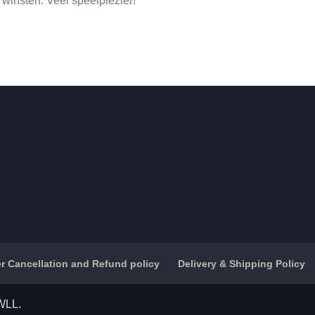
e winsten. Veel speelplezier!
r Cancellation and Refund policy
Delivery & Shipping Policy
 WLL.