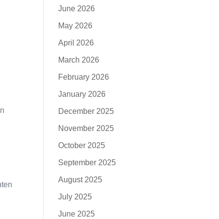
June 2026
May 2026
April 2026
March 2026
February 2026
January 2026
en
December 2025
November 2025
October 2025
September 2025
August 2025
nten
July 2025
June 2025