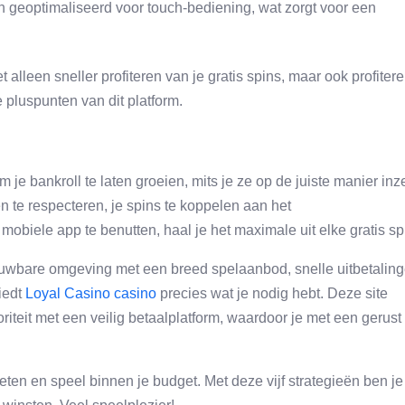
jn geoptimaliseerd voor touch‑bediening, wat zorgt voor een
 alleen sneller profiteren van je gratis spins, maar ook profiter
e pluspunten van dit platform.
 je bankroll te laten groeien, mits je ze op de juiste manier inze
ten te respecteren, je spins te koppelen aan het
 mobiele app te benutten, haal je het maximale uit elke gratis sp
rouwbare omgeving met een breed spelaanbod, snelle uitbetalin
iedt
Loyal Casino casino
precies wat je nodig hebt. Deze site
iteit met een veilig betaalplatform, waardoor je met een gerust 
ieten en speel binnen je budget. Met deze vijf strategieën ben je