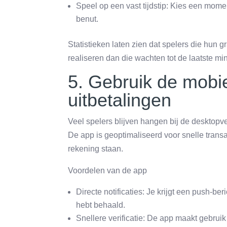
Speel op een vast tijdstip: Kies een mome
benut.
Statistieken laten zien dat spelers die hun 
realiseren dan die wachten tot de laatste mi
5. Gebruik de mobie
uitbetalingen
Veel spelers blijven hangen bij de desktopv
De app is geoptimaliseerd voor snelle trans
rekening staan.
Voordelen van de app
Directe notificaties: Je krijgt een push‑be
hebt behaald.
Snellere verificatie: De app maakt gebruik