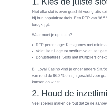
1. Kies de juiste slo
Niet elke slot is even geschikt voor gratis 
bij hun populairste titels. Een RTP van 96,5 
terugkrijgt.
Waar moet je op letten?
RTP‑percentage: Kies games met minima
Volatiliteit: Lage tot medium volatiliteit g
Bonusfeatures: Slots met multipliers of e
Bij Loyal Casino vind je onder andere
Starb
van rond de 96,2 % en zijn geschikt voor grat
kansen op winst.
2. Houd de inzetlim
Veel spelers maken de fout dat ze de aanbe