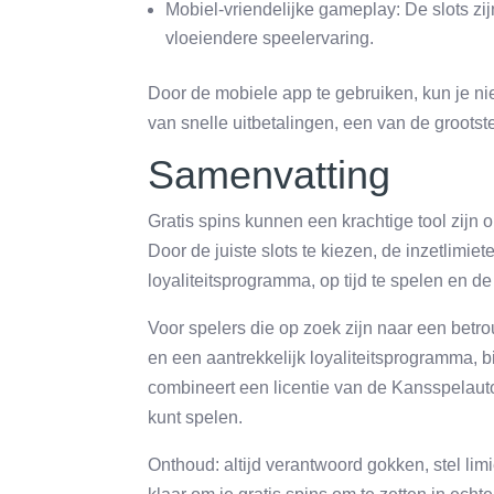
Mobiel‑vriendelijke gameplay: De slots zi
vloeiendere speelervaring.
Door de mobiele app te gebruiken, kun je niet
van snelle uitbetalingen, een van de grootst
Samenvatting
Gratis spins kunnen een krachtige tool zijn om
Door de juiste slots te kiezen, de inzetlimie
loyaliteitsprogramma, op tijd te spelen en de
Voor spelers die op zoek zijn naar een bet
en een aantrekkelijk loyaliteitsprogramma, b
combineert een licentie van de Kansspelautor
kunt spelen.
Onthoud: altijd verantwoord gokken, stel lim