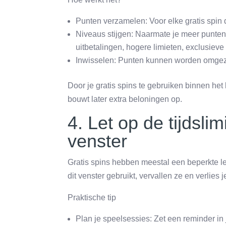
Punten verzamelen: Voor elke gratis spin die
Niveaus stijgen: Naarmate je meer punten 
uitbetalingen, hogere limieten, exclusieve
Inwisselen: Punten kunnen worden omgezet 
Door je gratis spins te gebruiken binnen het l
bouwt later extra beloningen op.
4. Let op de tijdsli
venster
Gratis spins hebben meestal een beperkte lev
dit venster gebruikt, vervallen ze en verlies j
Praktische tip
Plan je speelsessies: Zet een reminder in 