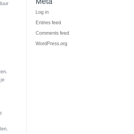
Meta
sduur
Log in
Entries feed
Comments feed
WordPress.org
len.
 je
t
len.