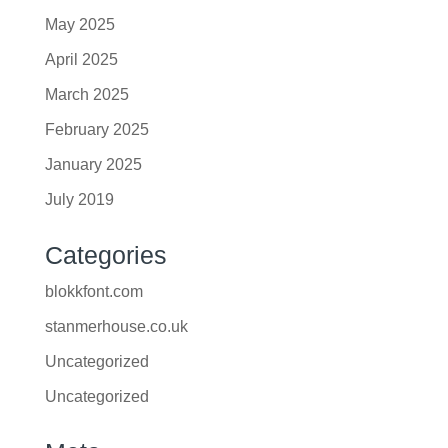
May 2025
April 2025
March 2025
February 2025
January 2025
July 2019
Categories
blokkfont.com
stanmerhouse.co.uk
Uncategorized
Uncategorized