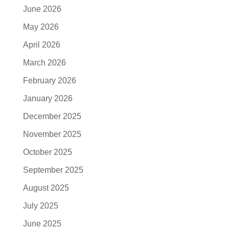
June 2026
May 2026
April 2026
March 2026
February 2026
January 2026
December 2025
November 2025
October 2025
September 2025
August 2025
July 2025
June 2025