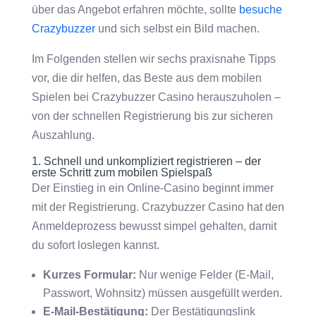
über das Angebot erfahren möchte, sollte
besuche
Crazybuzzer
und sich selbst ein Bild machen.
Im Folgenden stellen wir sechs praxisnahe Tipps
vor, die dir helfen, das Beste aus dem mobilen
Spielen bei Crazybuzzer Casino herauszuholen –
von der schnellen Registrierung bis zur sicheren
Auszahlung.
1. Schnell und unkompliziert registrieren – der
erste Schritt zum mobilen Spielspaß
Der Einstieg in ein Online‑Casino beginnt immer
mit der Registrierung. Crazybuzzer Casino hat den
Anmeldeprozess bewusst simpel gehalten, damit
du sofort loslegen kannst.
Kurzes Formular:
Nur wenige Felder (E‑Mail,
Passwort, Wohnsitz) müssen ausgefüllt werden.
E‑Mail‑Bestätigung:
Der Bestätigungslink