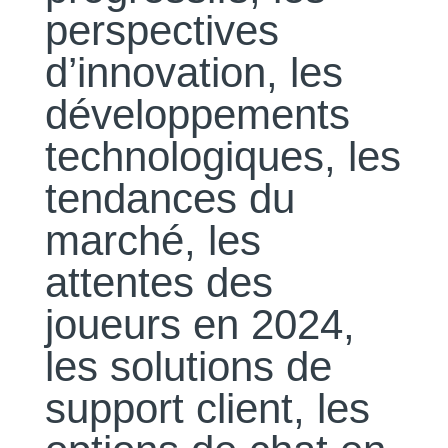
perspectives
d’innovation, les
développements
technologiques, les
tendances du
marché, les
attentes des
joueurs en 2024,
les solutions de
support client, les