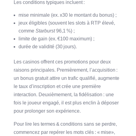
Les conditions typiques incluent :
mise minimale (ex. x30 le montant du bonus) ;
jeux éligibles (souvent les slots à RTP élevé,
comme
Starburst
96,1 %) ;
limite de gain (ex. €100 maximum) ;
durée de validité (30 jours).
Les casinos offrent ces promotions pour deux
raisons principales. Premièrement, l’acquisition :
un bonus gratuit attire un trafic qualifié, augmente
le taux d’inscription et crée une première
interaction. Deuxièmement, la fidélisation : une
fois le joueur engagé, il est plus enclin à déposer
pour prolonger son expérience.
Pour lire les termes & conditions sans se perdre,
commencez par repérer les mots clés : « mise»,