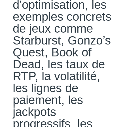
d’optimisation, les
exemples concrets
de jeux comme
Starburst, Gonzo’s
Quest, Book of
Dead, les taux de
RTP, la volatilité,
les lignes de
paiement, les
jackpots
progressifs, les