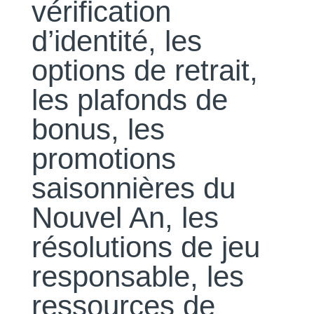
vérification
d’identité, les
options de retrait,
les plafonds de
bonus, les
promotions
saisonnières du
Nouvel An, les
résolutions de jeu
responsable, les
ressources de