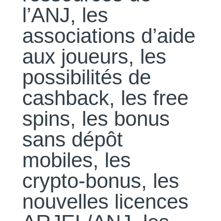
l’ANJ, les
associations d’aide
aux joueurs, les
possibilités de
cashback, les free
spins, les bonus
sans dépôt
mobiles, les
crypto‑bonus, les
nouvelles licences