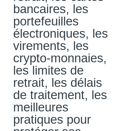
bancaires, les
portefeuilles
électroniques, les
virements, les
crypto‑monnaies,
les limites de
retrait, les délais
de traitement, les
meilleures
pratiques pour