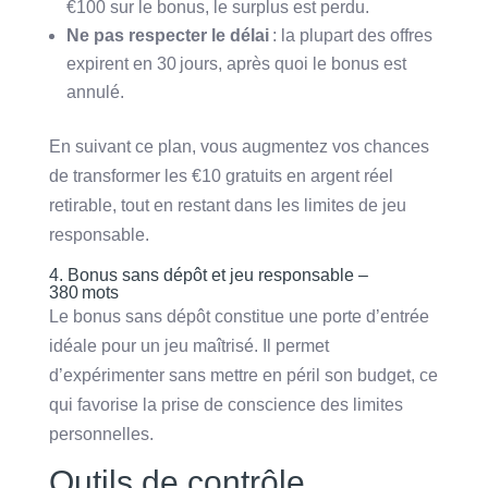
€100 sur le bonus, le surplus est perdu.
Ne pas respecter le délai
: la plupart des offres
expirent en 30 jours, après quoi le bonus est
annulé.
En suivant ce plan, vous augmentez vos chances
de transformer les €10 gratuits en argent réel
retirable, tout en restant dans les limites de jeu
responsable.
4. Bonus sans dépôt et jeu responsable –
380 mots
Le bonus sans dépôt constitue une porte d’entrée
idéale pour un jeu maîtrisé. Il permet
d’expérimenter sans mettre en péril son budget, ce
qui favorise la prise de conscience des limites
personnelles.
Outils de contrôle