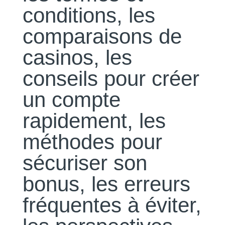
conditions, les
comparaisons de
casinos, les
conseils pour créer
un compte
rapidement, les
méthodes pour
sécuriser son
bonus, les erreurs
fréquentes à éviter,