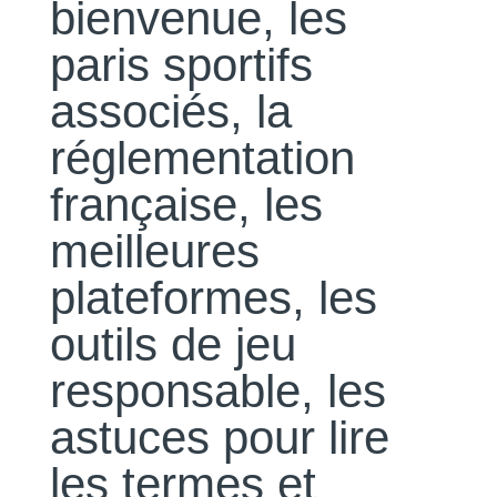
bienvenue, les
paris sportifs
associés, la
réglementation
française, les
meilleures
plateformes, les
outils de jeu
responsable, les
astuces pour lire
les termes et