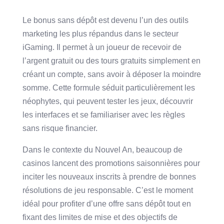
Le bonus sans dépôt est devenu l’un des outils
marketing les plus répandus dans le secteur
iGaming. Il permet à un joueur de recevoir de
l’argent gratuit ou des tours gratuits simplement en
créant un compte, sans avoir à déposer la moindre
somme. Cette formule séduit particulièrement les
néophytes, qui peuvent tester les jeux, découvrir
les interfaces et se familiariser avec les règles
sans risque financier.
Dans le contexte du Nouvel An, beaucoup de
casinos lancent des promotions saisonnières pour
inciter les nouveaux inscrits à prendre de bonnes
résolutions de jeu responsable. C’est le moment
idéal pour profiter d’une offre sans dépôt tout en
fixant des limites de mise et des objectifs de