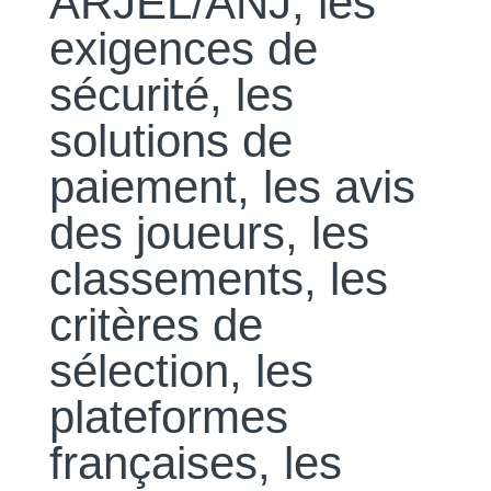
ARJEL/ANJ, les
exigences de
sécurité, les
solutions de
paiement, les avis
des joueurs, les
classements, les
critères de
sélection, les
plateformes
françaises, les