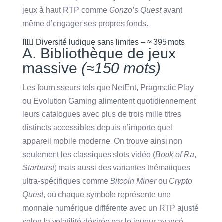
jeux à haut RTP comme
Gonzo’s Quest
avant
même d’engager ses propres fonds.
III️⃣ Diversité ludique sans limites – ≈ 395 mots
A. Bibliothèque de jeux
massive
(≈150 mots)
Les fournisseurs tels que NetEnt, Pragmatic Play
ou Evolution Gaming alimentent quotidiennement
leurs catalogues avec plus de trois mille titres
distincts accessibles depuis n’importe quel
appareil mobile moderne. On trouve ainsi non
seulement les classiques slots vidéo (
Book of Ra
,
Starburst
) mais aussi des variantes thématiques
ultra‑spécifiques comme
Bitcoin Miner
ou
Crypto
Quest
, où chaque symbole représente une
monnaie numérique différente avec un RTP ajusté
selon la volatilité désirée par le joueur avancé