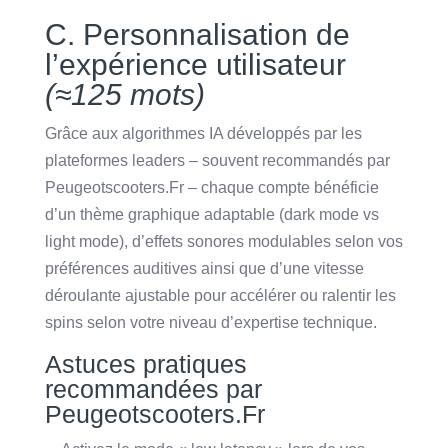
C. Personnalisation de
l’expérience utilisateur
(≈125 mots)
Grâce aux algorithmes IA développés par les
plateformes leaders – souvent recommandés par
Peugeotscooters.Fr – chaque compte bénéficie
d’un thème graphique adaptable (dark mode vs
light mode), d’effets sonores modulables selon vos
préférences auditives ainsi que d’une vitesse
déroulante ajustable pour accélérer ou ralentir les
spins selon votre niveau d’expertise technique.
Astuces pratiques
recommandées par
Peugeotscooters.Fr