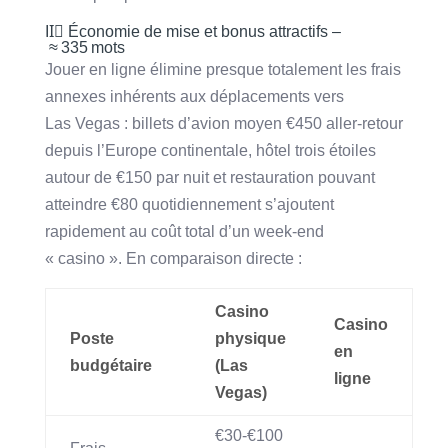
II️⃣ Économie de mise et bonus attractifs –
≈ 335 mots
Jouer en ligne élimine presque totalement les frais
annexes inhérents aux déplacements vers
Las Vegas : billets d’avion moyen €450 aller‑retour
depuis l’Europe continentale, hôtel trois étoiles
autour de €150 par nuit et restauration pouvant
atteindre €80 quotidiennement s’ajoutent
rapidement au coût total d’un week‑end
« casino ». En comparaison directe :
Casino
Casino
Poste
physique
en
budgétaire
(Las
ligne
Vegas)
€30‑€100