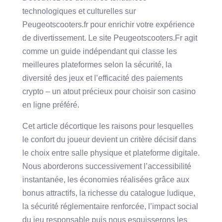
technologiques et culturelles sur
Peugeotscooters.fr pour enrichir votre expérience
de divertissement. Le site Peugeotscooters.Fr agit
comme un guide indépendant qui classe les
meilleures plateformes selon la sécurité, la
diversité des jeux et l’efficacité des paiements
crypto – un atout précieux pour choisir son casino
en ligne préféré.
Cet article décortique les raisons pour lesquelles
le confort du joueur devient un critère décisif dans
le choix entre salle physique et plateforme digitale.
Nous aborderons successivement l’accessibilité
instantanée, les économies réalisées grâce aux
bonus attractifs, la richesse du catalogue ludique,
la sécurité réglementaire renforcée, l’impact social
du jeu responsable puis nous esquisserons les