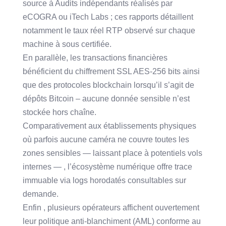
source à Audits indépendants réalisés par
eCOGRA ou iTech Labs ; ces rapports détaillent
notamment le taux réel RTP observé sur chaque
machine à sous certifiée.
En parallèle, les transactions financières
bénéficient du chiffrement SSL AES‑256 bits ainsi
que des protocoles blockchain lorsqu’il s’agit de
dépôts Bitcoin – aucune donnée sensible n’est
stockée hors chaîne.
Comparativement aux établissements physiques
où parfois aucune caméra ne couvre toutes les
zones sensibles — laissant place à potentiels vols
internes — , l’écosystème numérique offre trace
immuable via logs horodatés consultables sur
demande.
Enfin , plusieurs opérateurs affichent ouvertement
leur politique anti‑blanchiment (AML) conforme au