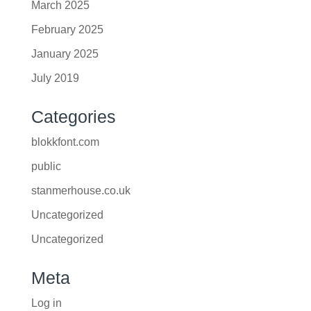
March 2025
February 2025
January 2025
July 2019
Categories
blokkfont.com
public
stanmerhouse.co.uk
Uncategorized
Uncategorized
Meta
Log in