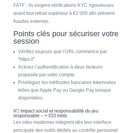
FATF ; ils exigent vérifications KYC rigoureuses
avant tout retrait supérieur à €1’000 afin prévenir
fraudes externes.
Points clés pour sécuriser votre
session
Vérifiez toujours que l’URL commence par
“https://”.
Activez l’authentification à deux facteurs
proposée par votre compte.
Privilégiez les méthodes bancaires tokenisées
telles que Apple Pay ou Google Pay lorsque
disponibles.
V️⃣ Impact social et responsabilité du jeu
responsable – ≈ 310 mots
Les sites modernes intègrent dès leur interface
principale des outils dédiés au contrôle personnel