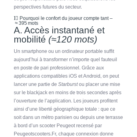
perspectives futures du secteur.
I️⃣ Pourquoi le confort du joueur compte tant –
≈ 395 mots
A. Accès instantané et
mobilité
(≈120 mots)
Un smartphone ou un ordinateur portable suffit
aujourd’hui à transformer n’importe quel fauteuil
en poste de pari professionnel. Grâce aux
applications compatibles iOS et Android, on peut
lancer une partie de
Starburst
ou placer une mise
sur le blackjack en moins de trois secondes après
l’ouverture de l’application. Les joueurs profitent
ainsi d’une liberté géographique totale : que ce
soit dans un métro parisien ou depuis une terrasse
à bord d’un scooter Peugeot recensé par
Peugeotscooters.Fr, chaque connexion donne