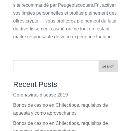
site recommandé par Peugeotscooters.Fr , activer
vos limites personnelles et profiter pleinement des
offres crypto — vous profiterez pleinement du futur
du divertissement casinò‑online tout en restant
maître responsable de votre expérience ludique.​
Recent Posts
Coronavirus disease 2019
Bonos de casino en Chile: tipos, requisitos de
apuesta y cómo aprovecharlos
Bonos de casino en Chile: tipos, requisitos de