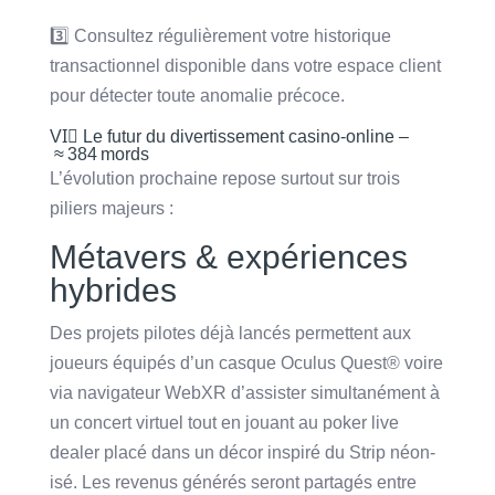
3️⃣ Consultez régulièrement votre historique
transactionnel disponible dans votre espace client
pour détecter toute anomalie précoce.
VI️⃣ Le futur du divertissement casino‑online –
≈ 384 mords
L’évolution prochaine repose surtout sur trois
piliers majeurs :
Métavers & expériences
hybrides
Des projets pilotes déjà lancés permettent aux
joueurs équipés d’un casque Oculus Quest® voire
via navigateur WebXR d’assister simultanément à
un concert virtuel tout en jouant au poker live
dealer placé dans un décor inspiré du Strip néon­
isé.​ Les revenus générés seront partagés entre