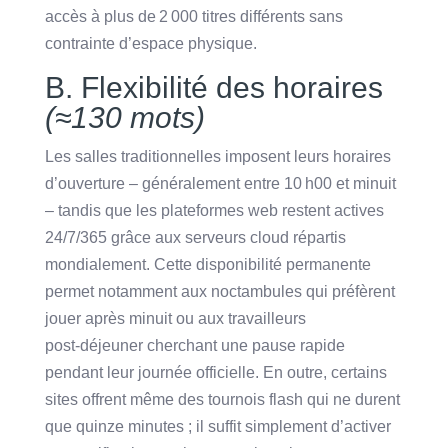
accès à plus de 2 000 titres différents sans
contrainte d’espace physique.
B. Flexibilité des horaires
(≈130 mots)
Les salles traditionnelles imposent leurs horaires
d’ouverture – généralement entre 10 h00 et minuit
– tandis que les plateformes web restent actives
24/7/365 grâce aux serveurs cloud répartis
mondialement. Cette disponibilité permanente
permet notamment aux noctambules qui préfèrent
jouer après minuit ou aux travailleurs
post‑déjeuner cherchant une pause rapide
pendant leur journée officielle. En outre, certains
sites offrent même des tournois flash qui ne durent
que quinze minutes ; il suffit simplement d’activer