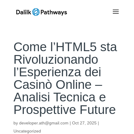
Come l’HTML5 sta
Rivoluzionando
l’Esperienza dei
Casinò Online –
Analisi Tecnica e
Prospettive Future
by
developer.ath@gmail.com
|
Oct 27, 2025
|
Uncategorized