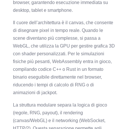
browser, garantendo esecuzione immediata su
desktop, tablet e smartphone.
Il cuore dell’architettura è il canvas, che consente
di disegnare pixel in tempo reale. Quando le
scene diventano più complesse, si passa a
WebGL, che utilizza la GPU per gestire grafica 3D
con shader personalizzati. Per le simulazioni
fisiche più pesanti, WebAssembly entra in gioco,
compilando codice C++ o Rust in un formato
binario eseguibile direttamente nel browser,
riducendo i tempi di calcolo di RNG o di
animazioni di jackpot.
La struttura modulare separa la logica di gioco
(regole, RNG, payout), il rendering
(canvas/WebGL) e il networking (WebSocket,
HTTP/2). Questa separazione permette agli