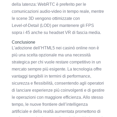
della latenza: WebRTC è preferito per le
comunicazioni audio‑video in tempo reale, mentre
le scene 3D vengono ottimizzate con
Level‑of‑Detail (LOD) per mantenere gli FPS
sopra i 45 anche su headset VR di fascia media.
Conclusione
L’adozione dell’HTML5 nei casinò online non è
più una scelta opzionale ma una necessità
strategica per chi vuole restare competitivo in un
mercato sempre più esigente. La tecnologia offre
vantaggi tangibili in termini di performance,
sicurezza e flessibilità, consentendo agli operatori
di lanciare esperienze più coinvolgenti e di gestire
le operazioni con maggiore efficienza. Allo stesso
tempo, le nuove frontiere dell’intelligenza
artificiale e della realtà aumentata promettono di