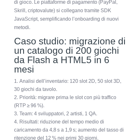
di gioco. Le piattaforme di pagamento (PayPal,
Skrill, criptovalute) si collegano tramite SDK
JavaScript, semplificando l’onboarding di nuovi
metodi.
Caso studio: migrazione di
un catalogo di 200 giochi
da Flash a HTML5 in 6
mesi
Analisi dell’inventario: 120 slot 2D, 50 slot 3D,
30 giochi da tavolo.
Priorità: migrare prima le slot con più traffico
(RTP ≥ 96 %).
Team: 4 sviluppatori, 2 artisti, 1 QA.
Risultati: riduzione del tempo medio di
caricamento da 4,8 s a 1,9 s; aumento del tasso di
ritenzione del 12 % nei primi 30 giorni.