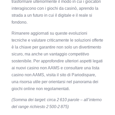
trasformare ulteriormente il modo in cui i giocatori
interagiscono con i giochi da casinò, aprendo la
strada a un futuro in cui il digitale e il reale si
fondono.
Rimanere aggiornati su queste evoluzioni
tecniche e valutare criticamente le soluzioni offerte
è la chiave per garantire non solo un divertimento
sicuro, ma anche un vantaggio competitivo
sostenibile. Per approfondire ulteriori aspetti legati
ai nuovi casino non AAMS e consultare una lista
casino non AAMS, visita il sito di Pariodispare,
una risorsa utile per orientarsi nel panorama dei
giochi online non regolamentati.
(Somma dei target: circa 2 610 parole – all’interno
del range richiesto 2 500‑2 875)