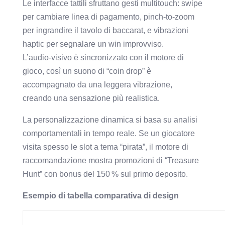
Le interfacce tattili sfruttano gesti multitouch: swipe
per cambiare linea di pagamento, pinch‑to‑zoom
per ingrandire il tavolo di baccarat, e vibrazioni
haptic per segnalare un win improvviso.
L’audio‑visivo è sincronizzato con il motore di
gioco, così un suono di “coin drop” è
accompagnato da una leggera vibrazione,
creando una sensazione più realistica.
La personalizzazione dinamica si basa su analisi
comportamentali in tempo reale. Se un giocatore
visita spesso le slot a tema “pirata”, il motore di
raccomandazione mostra promozioni di “Treasure
Hunt” con bonus del 150 % sul primo deposito.
Esempio di tabella comparativa di design