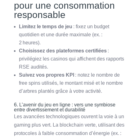
pour une consommation
responsable
Limitez le temps de jeu
: fixez un budget
quotidien et une durée maximale (ex. :
2 heures).
Choisissez des plateformes certifiées
:
privilégiez les casinos qui affichent des rapports
RSE audités.
Suivez vos propres KPI
: notez le nombre de
free spins utilisés, le montant misé et le nombre
d’arbres plantés grâce à votre activité.
6. L’avenir du jeu en ligne : vers une symbiose
entre divertissement et durabilité
Les avancées technologiques ouvrent la voie à un
gaming plus vert. La blockchain verte, utilisant des
protocoles à faible consommation d’énergie (ex. :