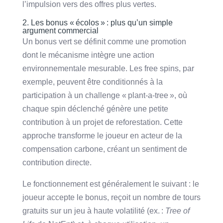
l’impulsion vers des offres plus vertes.
2. Les bonus « écolos » : plus qu’un simple
argument commercial
Un bonus vert se définit comme une promotion
dont le mécanisme intègre une action
environnementale mesurable. Les free spins, par
exemple, peuvent être conditionnés à la
participation à un challenge « plant‑a‑tree », où
chaque spin déclenché génère une petite
contribution à un projet de reforestation. Cette
approche transforme le joueur en acteur de la
compensation carbone, créant un sentiment de
contribution directe.
Le fonctionnement est généralement le suivant : le
joueur accepte le bonus, reçoit un nombre de tours
gratuits sur un jeu à haute volatilité (ex. :
Tree of