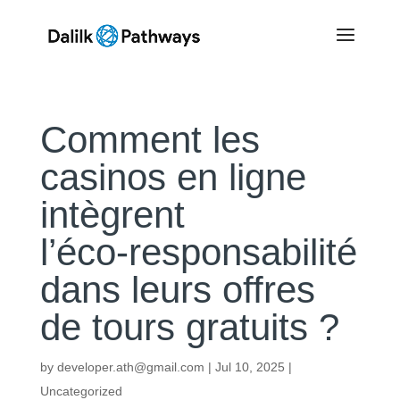
Comment les
casinos en ligne
intègrent
l’éco‑responsabilité
dans leurs offres
de tours gratuits ?
by
developer.ath@gmail.com
|
Jul 10, 2025
|
Uncategorized