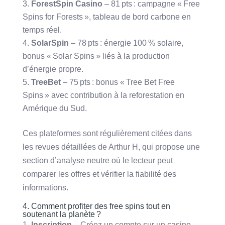
ForestSpin Casino
– 81 pts : campagne « Free
Spins for Forests », tableau de bord carbone en
temps réel.
SolarSpin
– 78 pts : énergie 100 % solaire,
bonus « Solar Spins » liés à la production
d’énergie propre.
TreeBet
– 75 pts : bonus « Tree Bet Free
Spins » avec contribution à la reforestation en
Amérique du Sud.
Ces plateformes sont régulièrement citées dans
les revues détaillées de Arthur H, qui propose une
section d’analyse neutre où le lecteur peut
comparer les offres et vérifier la fiabilité des
informations.
4. Comment profiter des free spins tout en
soutenant la planète ?
Inscription
– Créez un compte sur un casino