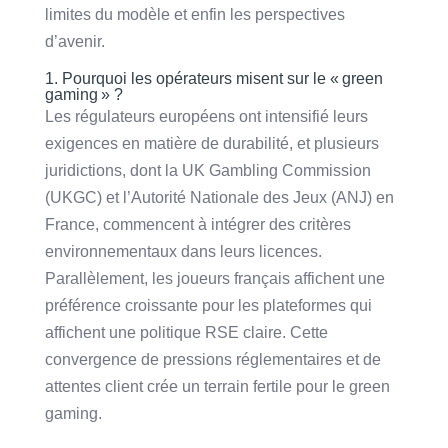
limites du modèle et enfin les perspectives
d’avenir.
1. Pourquoi les opérateurs misent sur le « green
gaming » ?
Les régulateurs européens ont intensifié leurs
exigences en matière de durabilité, et plusieurs
juridictions, dont la UK Gambling Commission
(UKGC) et l’Autorité Nationale des Jeux (ANJ) en
France, commencent à intégrer des critères
environnementaux dans leurs licences.
Parallèlement, les joueurs français affichent une
préférence croissante pour les plateformes qui
affichent une politique RSE claire. Cette
convergence de pressions réglementaires et de
attentes client crée un terrain fertile pour le green
gaming.