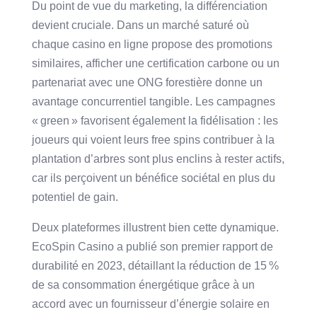
Du point de vue du marketing, la différenciation
devient cruciale. Dans un marché saturé où
chaque casino en ligne propose des promotions
similaires, afficher une certification carbone ou un
partenariat avec une ONG forestière donne un
avantage concurrentiel tangible. Les campagnes
« green » favorisent également la fidélisation : les
joueurs qui voient leurs free spins contribuer à la
plantation d’arbres sont plus enclins à rester actifs,
car ils perçoivent un bénéfice sociétal en plus du
potentiel de gain.
Deux plateformes illustrent bien cette dynamique.
EcoSpin Casino a publié son premier rapport de
durabilité en 2023, détaillant la réduction de 15 %
de sa consommation énergétique grâce à un
accord avec un fournisseur d’énergie solaire en