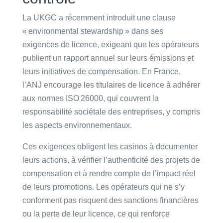
La UKGC a récemment introduit une clause
« environmental stewardship » dans ses
exigences de licence, exigeant que les opérateurs
publient un rapport annuel sur leurs émissions et
leurs initiatives de compensation. En France,
l’ANJ encourage les titulaires de licence à adhérer
aux normes ISO 26000, qui couvrent la
responsabilité sociétale des entreprises, y compris
les aspects environnementaux.
Ces exigences obligent les casinos à documenter
leurs actions, à vérifier l’authenticité des projets de
compensation et à rendre compte de l’impact réel
de leurs promotions. Les opérateurs qui ne s’y
conforment pas risquent des sanctions financières
ou la perte de leur licence, ce qui renforce