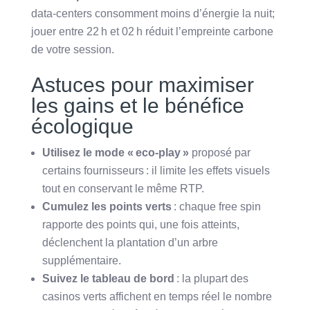
data‑centers consomment moins d’énergie la nuit;
jouer entre 22 h et 02 h réduit l’empreinte carbone
de votre session.
Astuces pour maximiser
les gains et le bénéfice
écologique
Utilisez le mode « eco‑play »
proposé par
certains fournisseurs : il limite les effets visuels
tout en conservant le même RTP.
Cumulez les points verts
: chaque free spin
rapporte des points qui, une fois atteints,
déclenchent la plantation d’un arbre
supplémentaire.
Suivez le tableau de bord
: la plupart des
casinos verts affichent en temps réel le nombre