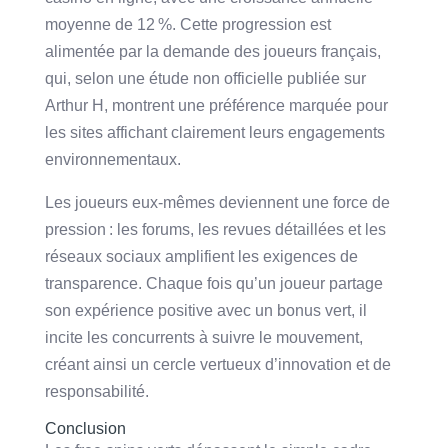
moyenne de 12 %. Cette progression est
alimentée par la demande des joueurs français,
qui, selon une étude non officielle publiée sur
Arthur H, montrent une préférence marquée pour
les sites affichant clairement leurs engagements
environnementaux.
Les joueurs eux‑mêmes deviennent une force de
pression : les forums, les revues détaillées et les
réseaux sociaux amplifient les exigences de
transparence. Chaque fois qu’un joueur partage
son expérience positive avec un bonus vert, il
incite les concurrents à suivre le mouvement,
créant ainsi un cercle vertueux d’innovation et de
responsabilité.
Conclusion