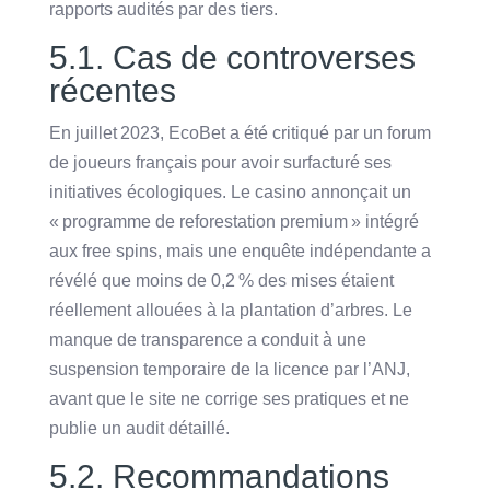
rapports audités par des tiers.
5.1. Cas de controverses
récentes
En juillet 2023, EcoBet a été critiqué par un forum
de joueurs français pour avoir surfacturé ses
initiatives écologiques. Le casino annonçait un
« programme de reforestation premium » intégré
aux free spins, mais une enquête indépendante a
révélé que moins de 0,2 % des mises étaient
réellement allouées à la plantation d’arbres. Le
manque de transparence a conduit à une
suspension temporaire de la licence par l’ANJ,
avant que le site ne corrige ses pratiques et ne
publie un audit détaillé.
5.2. Recommandations