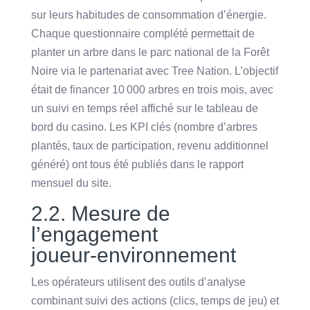
sur leurs habitudes de consommation d’énergie.
Chaque questionnaire complété permettait de
planter un arbre dans le parc national de la Forêt
Noire via le partenariat avec Tree Nation. L’objectif
était de financer 10 000 arbres en trois mois, avec
un suivi en temps réel affiché sur le tableau de
bord du casino. Les KPI clés (nombre d’arbres
plantés, taux de participation, revenu additionnel
généré) ont tous été publiés dans le rapport
mensuel du site.
2.2. Mesure de
l’engagement
joueur‑environnement
Les opérateurs utilisent des outils d’analyse
combinant suivi des actions (clics, temps de jeu) et