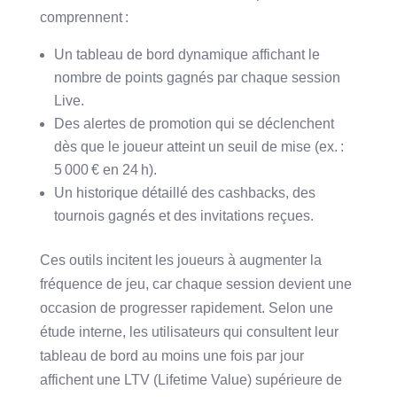
comprennent :
Un tableau de bord dynamique affichant le
nombre de points gagnés par chaque session
Live.
Des alertes de promotion qui se déclenchent
dès que le joueur atteint un seuil de mise (ex. :
5 000 € en 24 h).
Un historique détaillé des cashbacks, des
tournois gagnés et des invitations reçues.
Ces outils incitent les joueurs à augmenter la
fréquence de jeu, car chaque session devient une
occasion de progresser rapidement. Selon une
étude interne, les utilisateurs qui consultent leur
tableau de bord au moins une fois par jour
affichent une LTV (Lifetime Value) supérieure de