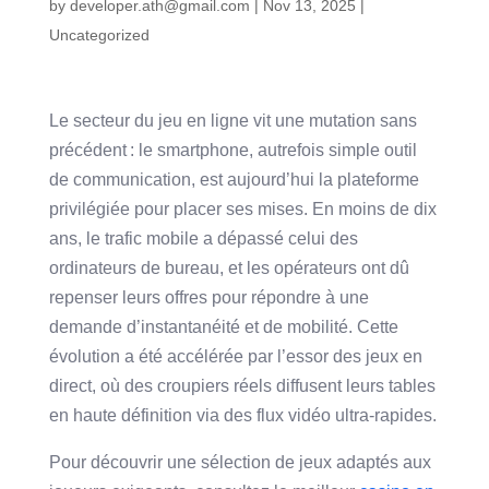
by
developer.ath@gmail.com
|
Nov 13, 2025
|
Uncategorized
Le secteur du jeu en ligne vit une mutation sans
précédent : le smartphone, autrefois simple outil
de communication, est aujourd’hui la plateforme
privilégiée pour placer ses mises. En moins de dix
ans, le trafic mobile a dépassé celui des
ordinateurs de bureau, et les opérateurs ont dû
repenser leurs offres pour répondre à une
demande d’instantanéité et de mobilité. Cette
évolution a été accélérée par l’essor des jeux en
direct, où des croupiers réels diffusent leurs tables
en haute définition via des flux vidéo ultra‑rapides.
Pour découvrir une sélection de jeux adaptés aux