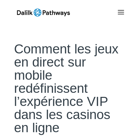
Comment les jeux
en direct sur
mobile
redéfinissent
l’expérience VIP
dans les casinos
en ligne