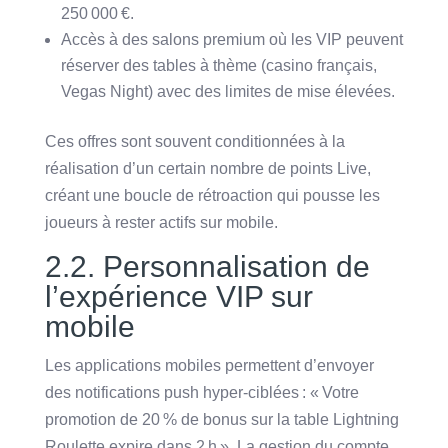
250 000 €.
Accès à des salons premium où les VIP peuvent
réserver des tables à thème (casino français,
Vegas Night) avec des limites de mise élevées.
Ces offres sont souvent conditionnées à la
réalisation d’un certain nombre de points Live,
créant une boucle de rétroaction qui pousse les
joueurs à rester actifs sur mobile.
2.2. Personnalisation de
l’expérience VIP sur
mobile
Les applications mobiles permettent d’envoyer
des notifications push hyper‑ciblées : « Votre
promotion de 20 % de bonus sur la table Lightning
Roulette expire dans 2 h ». La gestion du compte