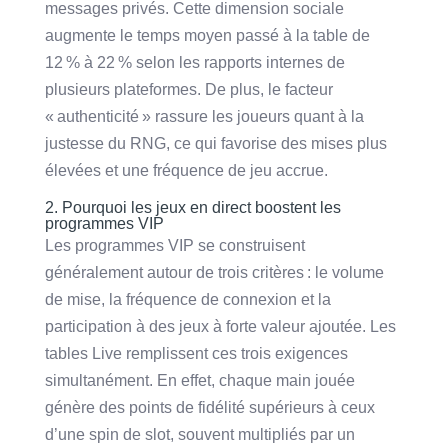
messages privés. Cette dimension sociale
augmente le temps moyen passé à la table de
12 % à 22 % selon les rapports internes de
plusieurs plateformes. De plus, le facteur
« authenticité » rassure les joueurs quant à la
justesse du RNG, ce qui favorise des mises plus
élevées et une fréquence de jeu accrue.
2. Pourquoi les jeux en direct boostent les
programmes VIP
Les programmes VIP se construisent
généralement autour de trois critères : le volume
de mise, la fréquence de connexion et la
participation à des jeux à forte valeur ajoutée. Les
tables Live remplissent ces trois exigences
simultanément. En effet, chaque main jouée
génère des points de fidélité supérieurs à ceux
d’une spin de slot, souvent multipliés par un