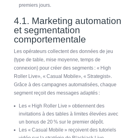
premiers jours.
4.1. Marketing automation
et segmentation
comportementale
Les opérateurs collectent des données de jeu
(type de table, mise moyenne, temps de
connexion) pour créer des segments : « High
Roller Live», « Casual Mobile», « Strategist».
Grâce à des campagnes automatisées, chaque
segment reçoit des messages adaptés :
Les « High Roller Live » obtiennent des
invitations à des tables à limites élevées avec
un bonus de 20 % sur le premier dépôt.
Les « Casual Mobile » reçoivent des tutoriels
vidéo sur la stratégie de Blackjack Live,