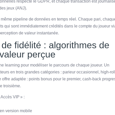
onnelles respecte le GDPR, et chaque transaction est journalis
des jeux (ANJ).
le même pipeline de données en temps réel. Chaque pari, chaqu
ts qui sont immédiatement crédités dans le compte du joueur vi
erception de valeur instantanée.
e fidélité : algorithmes de
 valeur perçue
ne learning pour modéliser le parcours de chaque joueur. Un
teurs en trois grandes catégories : parieur occasionnel, high‑rol
offre adaptée : points bonus pour le premier, cash‑back progres
le troisième.
Accès VIP » :
 en version mobile