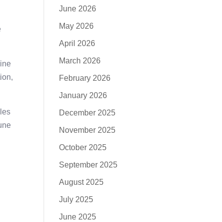
June 2026
May 2026
e
April 2026
March 2026
mine
ion,
February 2026
January 2026
 les
December 2025
’une
November 2025
October 2025
September 2025
August 2025
July 2025
June 2025