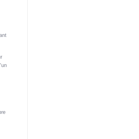
ant
ur
u’un
bre