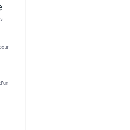
e
es
 pour
 d’un