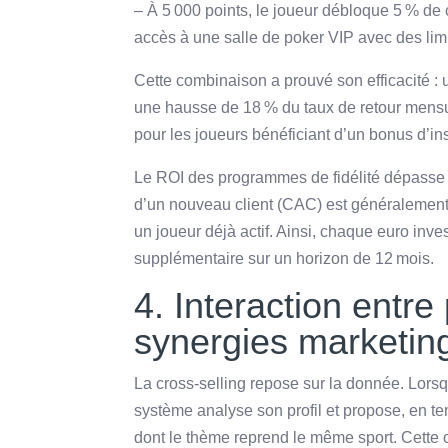
– À 5 000 points, le joueur débloque 5 % de 
accès à une salle de poker VIP avec des lim
Cette combinaison a prouvé son efficacité :
une hausse de 18 % du taux de retour mensue
pour les joueurs bénéficiant d’un bonus d’ins
Le ROI des programmes de fidélité dépasse so
d’un nouveau client (CAC) est généralement 2
un joueur déjà actif. Ainsi, chaque euro inv
supplémentaire sur un horizon de 12 mois.
4. Interaction entre 
synergies marketing
La cross‑selling repose sur la donnée. Lorsq
système analyse son profil et propose, en te
dont le thème reprend le même sport. Cette 