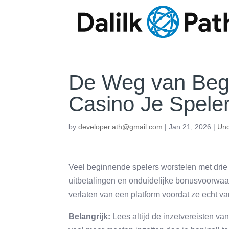
De Weg van Begi
Casino Je Speler
by
developer.ath@gmail.com
|
Jan 21, 2026
|
Unc
Veel beginnende spelers worstelen met drie
uitbetalingen en onduidelijke bonusvoorwaarde
verlaten van een platform voordat ze echt v
Belangrijk:
Lees altijd de inzetvereisten va