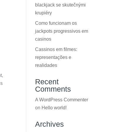
blackjack se skutečnými
krupiéry
Como funcionam os
jackpots progressivos em
casinos
Cassinos em filmes:
representações e
realidades
t,
Recent
ls
Comments
A WordPress Commenter
on
Hello world!
Archives