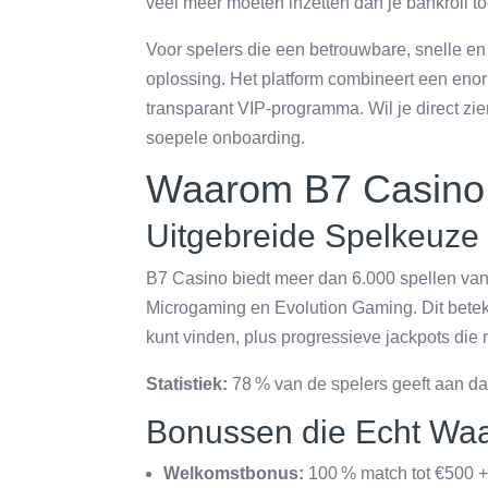
veel meer moeten inzetten dan je bankroll to
Voor spelers die een betrouwbare, snelle en
oplossing. Het platform combineert een eno
transparant VIP‑programma. Wil je direct zi
soepele onboarding.
Waarom B7 Casino 
Uitgebreide Spelkeuze
B7 Casino biedt meer dan 6.000 spellen va
Microgaming en Evolution Gaming. Dit beteken
kunt vinden, plus progressieve jackpots die
Statistiek:
78 % van de spelers geeft aan dat
Bonussen die Echt Wa
Welkomstbonus:
100 % match tot €500 + 