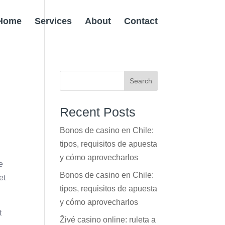
Home
Services
About
Contact
Recent Posts
Bonos de casino en Chile:
tipos, requisitos de apuesta
y cómo aprovecharlos
e
Bonos de casino en Chile:
et
tipos, requisitos de apuesta
y cómo aprovecharlos
t
Živé casino online: ruleta a