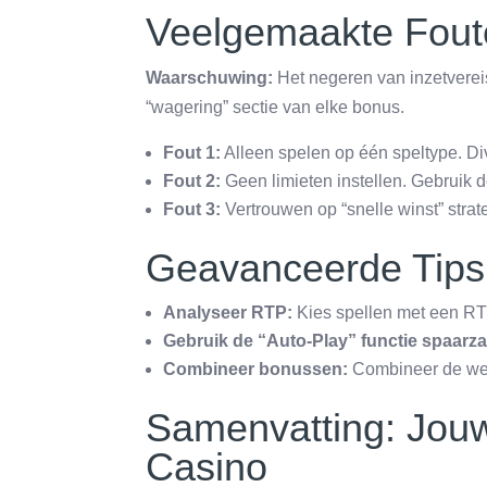
Veelgemaakte Fout
Waarschuwing:
Het negeren van inzetvereiste
“wagering” sectie van elke bonus.
Fout 1:
Alleen spelen op één speltype. Div
Fout 2:
Geen limieten instellen. Gebruik 
Fout 3:
Vertrouwen op “snelle winst” str
Geavanceerde Tips 
Analyseer RTP:
Kies spellen met een RT
Gebruik de “Auto‑Play” functie spaarz
Combineer bonussen:
Combineer de wel
Samenvatting: Jouw
Casino