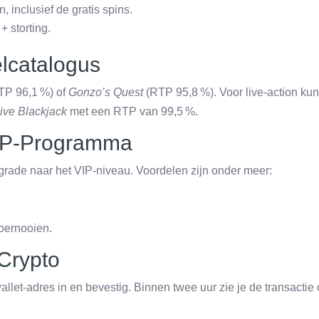
 inclusief de gratis spins.
+ storting.
lcatalogus
TP 96,1 %) of
Gonzo’s Quest
(RTP 95,8 %). Voor live‑action kun
ive Blackjack
met een RTP van 99,5 %.
VIP‑Programma
pgrade naar het VIP‑niveau. Voordelen zijn onder meer:
toernooien.
Crypto
llet‑adres in en bevestig. Binnen twee uur zie je de transactie