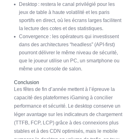
Desktop : restera le canal privilégié pour les
jeux de table à haute volatilité et les paris
sportifs en direct, où les écrans larges facilitent
la lecture des cotes et des statistiques.
Convergence : les opérateurs qui investissent
dans des architectures “headless” (API‑first)
pourront délivrer le même niveau de sécurité,
que le joueur utilise un PC, un smartphone ou
même une console de salon.
Conclusion
Les fêtes de fin d’année mettent à l’épreuve la
capacité des plateformes iGaming à concilier
performance et sécurité. Le desktop conserve un
léger avantage sur les indicateurs de chargement
(TTFB, FCP, LCP) grâce à des connexions plus
stables et à des CDN optimisés, mais le mobile