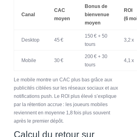
Bonus de
CAC
ROI
Canal
bienvenue
moyen
(6 mo
moyen
150 € + 50
Desktop
45 €
3,2 x
tours
200 € + 30
Mobile
30 €
4,1 x
tours
Le mobile montre un CAC plus bas grâce aux
publicités ciblées sur les réseaux sociaux et aux
notifications push. Le ROI plus élevé s’explique
par la rétention accrue : les joueurs mobiles
reviennent en moyenne 1,8 fois plus souvent
après le premier dépôt.
Calcul du retour sur