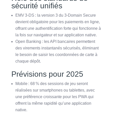
sécurité unifiés
EMV 3‑DS : la version 3 du 3‑Domain Secure
devient obligatoire pour les paiements en ligne,
offrant une authentification forte qui fonctionne à
la fois sur navigateur et sur application native.
Open Banking : les API bancaires permettent
des virements instantanés sécurisés, éliminant
le besoin de saisir les coordonnées de carte à
chaque dépôt.
Prévisions pour 2025
Mobile : 68 % des sessions de jeu seront
réalisées sur smartphones ou tablettes, avec
une préférence croissante pour les PWA qui
offrent la même rapidité qu’une application
native.