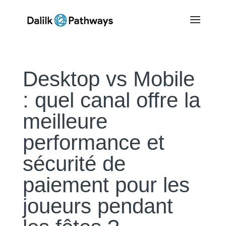
Desktop vs Mobile
: quel canal offre la
meilleure
performance et
sécurité de
paiement pour les
joueurs pendant