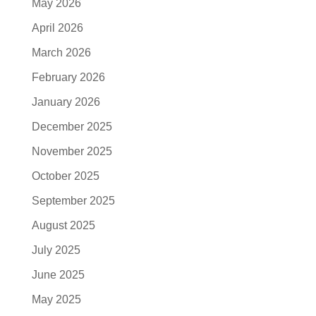
May 2026
April 2026
March 2026
February 2026
January 2026
December 2025
November 2025
October 2025
September 2025
August 2025
July 2025
June 2025
May 2025