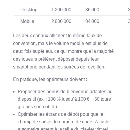
Desktop
1 200 000
36 000
Mobile
2 800 000
84 000
Les deux canaux affichent le même taux de
conversion, mais le volume mobile est plus de
deux fois supérieur, ce qui montre que la majorité
des joueurs préfèrent déposer depuis leur
smartphone pendant les soirées de réveillon.
En pratique, les opérateurs doivent :
Proposer des bonus de bienvenue adaptés au
dispositif (ex. : 100 % jusqu’à 100 €, +30 tours
gratuits sur mobile).
Optimiser les écrans de dépôt pour que le
champ de saisie du numéro de carte s’ajuste
automatiquement à la taille du clavier virtuel.