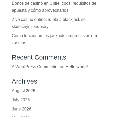
Bonos de casino en Chile: tipos, requisitos de
apuesta y cómo aprovecharlos
Živé casino online: ruleta a blackjack se
skutečnými krupiéry
Como funcionam os jackpots progressivos em
casinos
Recent Comments
A WordPress Commenter
on
Hello world!
Archives
August 2026
July 2026
June 2026