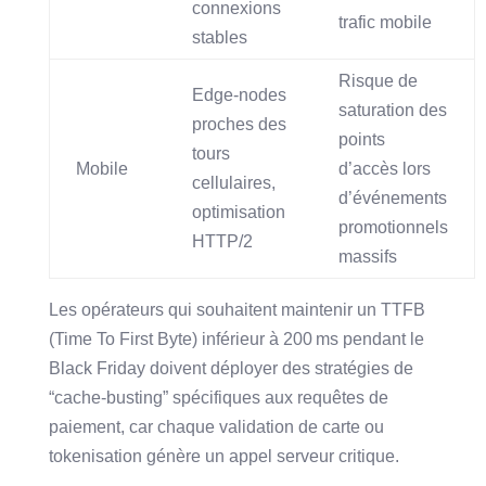
connexions
trafic mobile
stables
Risque de
Edge‑nodes
saturation des
proches des
points
tours
Mobile
d’accès lors
cellulaires,
d’événements
optimisation
promotionnels
HTTP/2
massifs
Les opérateurs qui souhaitent maintenir un TTFB
(Time To First Byte) inférieur à 200 ms pendant le
Black Friday doivent déployer des stratégies de
“cache‑busting” spécifiques aux requêtes de
paiement, car chaque validation de carte ou
tokenisation génère un appel serveur critique.