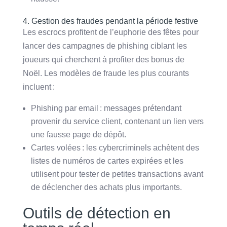
4. Gestion des fraudes pendant la période festive
Les escrocs profitent de l’euphorie des fêtes pour
lancer des campagnes de phishing ciblant les
joueurs qui cherchent à profiter des bonus de
Noël. Les modèles de fraude les plus courants
incluent :
Phishing par email : messages prétendant
provenir du service client, contenant un lien vers
une fausse page de dépôt.
Cartes volées : les cybercriminels achètent des
listes de numéros de cartes expirées et les
utilisent pour tester de petites transactions avant
de déclencher des achats plus importants.
Outils de détection en