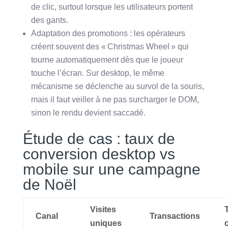
de clic, surtout lorsque les utilisateurs portent
des gants.
Adaptation des promotions : les opérateurs
créent souvent des « Christmas Wheel » qui
tourne automatiquement dès que le joueur
touche l’écran. Sur desktop, le même
mécanisme se déclenche au survol de la souris,
mais il faut veiller à ne pas surcharger le DOM,
sinon le rendu devient saccadé.
Étude de cas : taux de
conversion desktop vs
mobile sur une campagne
de Noël
Visites
Canal
Transactions
uniques