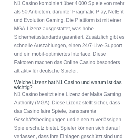
N1 Casino kombiniert über 4 000 Spiele von mehr
als 50 Anbietern, darunter Pragmatic Play, NetEnt
und Evolution Gaming. Die Plattform ist mit einer
MGA‑Lizenz ausgestattet, was hohe
Sicherheitsstandards garantiert. Zusätzlich gibt es
schnelle Auszahlungen, einen 24/7‑Live‑Support
und ein mobil‑optimiertes Interface. Diese
Faktoren machen das Online Casino besonders
attraktiv für deutsche Spieler.
Welche Lizenz hat N1 Casino und warum ist das
wichtig?
N1 Casino besitzt eine Lizenz der Malta Gaming
Authority (MGA). Diese Lizenz stellt sicher, dass
das Casino faire Spiele, transparente
Geschäftsbedingungen und einen zuverlässigen
Spielerschutz bietet. Spieler können sich darauf
verlassen, dass ihre Einlagen geschützt sind und