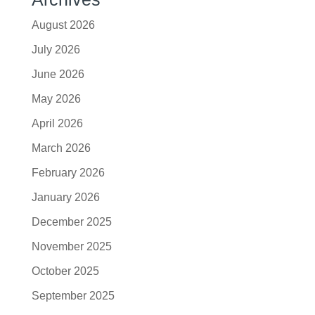
August 2026
July 2026
June 2026
May 2026
April 2026
March 2026
February 2026
January 2026
December 2025
November 2025
October 2025
September 2025