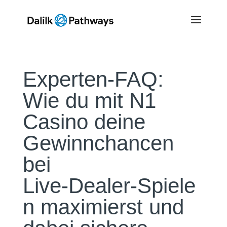
Experten‑FAQ:
Wie du mit N1
Casino deine
Gewinnchancen
bei
Live‑Dealer‑Spiele
n maximierst und