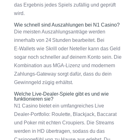
das Ergebnis jedes Spiels zufällig und geprüft
wird.
Wie schnell sind Auszahlungen bei N1 Casino?
Die meisten Auszahlungsanträge werden
innerhalb von 24 Stunden bearbeitet. Bei
E‑Wallets wie Skrill oder Neteller kann das Geld
sogar noch schneller auf deinem Konto sein. Die
Kombination aus MGA‑Lizenz und modernem
Zahlungs‑Gateway sorgt dafür, dass du dein
Gewinngeld zügig erhältst.
Welche Live‑Dealer‑Spiele gibt es und wie
funktionieren sie?
N1 Casino bietet ein umfangreiches Live
Dealer‑Portfolio: Roulette, Blackjack, Baccarat
und Poker mit echten Croupiers. Die Streams
werden in HD übertragen, sodass du das
Casinogefühl von zu Hause aus erlebst. Du