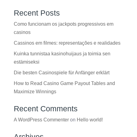
Recent Posts
Como funcionam os jackpots progressivos em
casinos
Cassinos em filmes: representações e realidades
Kuinka tunnistaa kasinohuijaus ja toimia sen
estämiseksi
Die besten Casinospiele für Anfänger erklärt
How to Read Casino Game Payout Tables and
Maximize Winnings
Recent Comments
A WordPress Commenter
on
Hello world!
Archives