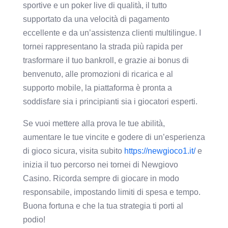
sportive e un poker live di qualità, il tutto
supportato da una velocità di pagamento
eccellente e da un’assistenza clienti multilingue. I
tornei rappresentano la strada più rapida per
trasformare il tuo bankroll, e grazie ai bonus di
benvenuto, alle promozioni di ricarica e al
supporto mobile, la piattaforma è pronta a
soddisfare sia i principianti sia i giocatori esperti.
Se vuoi mettere alla prova le tue abilità,
aumentare le tue vincite e godere di un’esperienza
di gioco sicura, visita subito
https://newgioco1.it/
e
inizia il tuo percorso nei tornei di Newgiovo
Casino. Ricorda sempre di giocare in modo
responsabile, impostando limiti di spesa e tempo.
Buona fortuna e che la tua strategia ti porti al
podio!