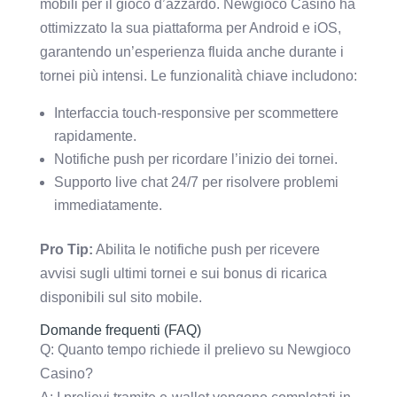
mobili per il gioco d’azzardo. Newgioco Casino ha
ottimizzato la sua piattaforma per Android e iOS,
garantendo un’esperienza fluida anche durante i
tornei più intensi. Le funzionalità chiave includono:
Interfaccia touch‑responsive per scommettere
rapidamente.
Notifiche push per ricordare l’inizio dei tornei.
Supporto live chat 24/7 per risolvere problemi
immediatamente.
Pro Tip:
Abilita le notifiche push per ricevere
avvisi sugli ultimi tornei e sui bonus di ricarica
disponibili sul sito mobile.
Domande frequenti (FAQ)
Q: Quanto tempo richiede il prelievo su Newgioco
Casino?