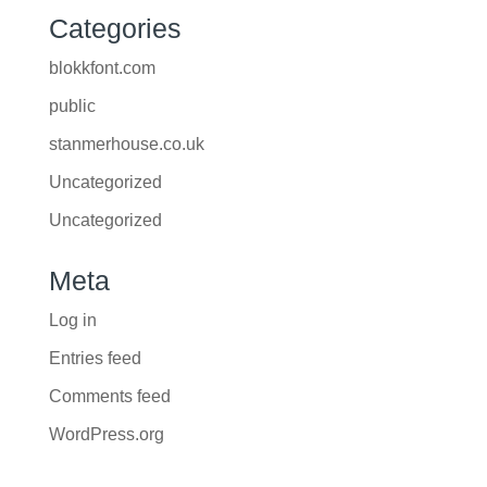
Categories
blokkfont.com
public
stanmerhouse.co.uk
Uncategorized
Uncategorized
Meta
Log in
Entries feed
Comments feed
WordPress.org