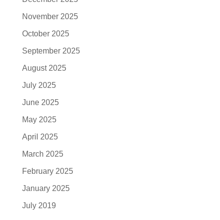
November 2025
October 2025
September 2025
August 2025
July 2025
June 2025
May 2025
April 2025
March 2025
February 2025
January 2025
July 2019