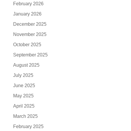
February 2026
January 2026
December 2025
November 2025
October 2025
September 2025
August 2025
July 2025
June 2025
May 2025
April 2025
March 2025
February 2025