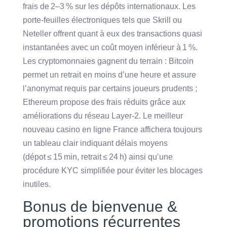
frais de 2–3 % sur les dépôts internationaux. Les
porte‑feuilles électroniques tels que Skrill ou
Neteller offrent quant à eux des transactions quasi
instantanées avec un coût moyen inférieur à 1 %.
Les cryptomonnaies gagnent du terrain : Bitcoin
permet un retrait en moins d’une heure et assure
l’anonymat requis par certains joueurs prudents ;
Ethereum propose des frais réduits grâce aux
améliorations du réseau Layer‑2. Le meilleur
nouveau casino en ligne France affichera toujours
un tableau clair indiquant délais moyens
(dépot ≤ 15 min, retrait ≤ 24 h) ainsi qu’une
procédure KYC simplifiée pour éviter les blocages
inutiles.
Bonus de bienvenue &
promotions récurrentes