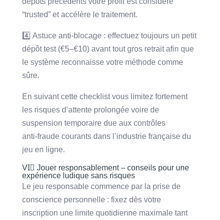
dépôts précédents votre profil est considéré
“trusted” et accélère le traitement.
4️⃣ Astuce anti‑blocage : effectuez toujours un petit
dépôt test (€5–€10) avant tout gros retrait afin que
le système reconnaisse votre méthode comme
sûre.
En suivant cette checklist vous limitez fortement
les risques d’attente prolongée voire de
suspension temporaire due aux contrôles
anti‑fraude courants dans l’industrie française du
jeu en ligne.
VI️⃣ Jouer responsablement – conseils pour une
expérience ludique sans risques
Le jeu responsable commence par la prise de
conscience personnelle : fixez dès votre
inscription une limite quotidienne maximale tant