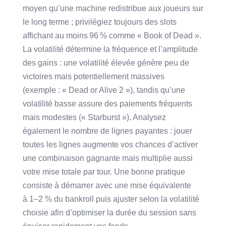
moyen qu’une machine redistribue aux joueurs sur
le long terme ; privilégiez toujours des slots
affichant au moins 96 % comme « Book of Dead ».
La volatilité détermine la fréquence et l’amplitude
des gains : une volatilité élevée génère peu de
victoires mais potentiellement massives
(exemple : « Dead or Alive 2 »), tandis qu’une
volatilité basse assure des paiements fréquents
mais modestes (« Starburst »). Analysez
également le nombre de lignes payantes : jouer
toutes les lignes augmente vos chances d’activer
une combinaison gagnante mais multiplie aussi
votre mise totale par tour. Une bonne pratique
consiste à démarrer avec une mise équivalente
à 1–2 % du bankroll puis ajuster selon la volatilité
choisie afin d’optimiser la durée du session sans