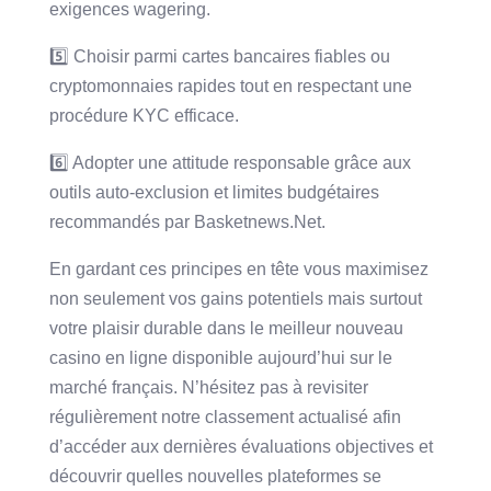
exigences wagering.
5️⃣ Choisir parmi cartes bancaires fiables ou
cryptomonnaies rapides tout en respectant une
procédure KYC efficace.
6️⃣ Adopter une attitude responsable grâce aux
outils auto‑exclusion et limites budgétaires
recommandés par Basketnews.Net.
En gardant ces principes en tête vous maximisez
non seulement vos gains potentiels mais surtout
votre plaisir durable dans le meilleur nouveau
casino en ligne disponible aujourd’hui sur le
marché français. N’hésitez pas à revisiter
régulièrement notre classement actualisé afin
d’accéder aux dernières évaluations objectives et
découvrir quelles nouvelles plateformes se