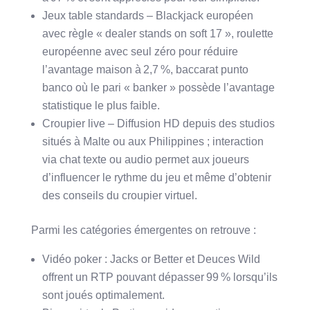
Jeux table standards – Blackjack européen
avec règle « dealer stands on soft 17 », roulette
européenne avec seul zéro pour réduire
l’avantage maison à 2,7 %, baccarat punto
banco où le pari « banker » possède l’avantage
statistique le plus faible.
Croupier live – Diffusion HD depuis des studios
situés à Malte ou aux Philippines ; interaction
via chat texte ou audio permet aux joueurs
d’influencer le rythme du jeu et même d’obtenir
des conseils du croupier virtuel.
Parmi les catégories émergentes on retrouve :
Vidéo poker : Jacks or Better et Deuces Wild
offrent un RTP pouvant dépasser 99 % lorsqu’ils
sont joués optimalement.