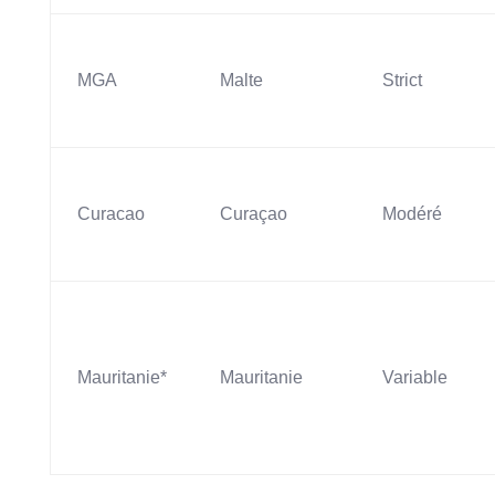
MGA
Malte
Strict
Curacao
Curaçao
Modéré
Mauritanie*
Mauritanie
Variable