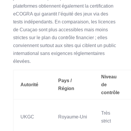
plateformes obtiennent également la certification
eCOGRA qui garantit l’équité des jeux via des
tests indépendants. En comparaison, les licences
de Curaçao sont plus accessibles mais moins
strictes sur le plan du contrôle financier ; elles
conviennent surtout aux sites qui ciblent un public
international sans exigences réglementaires
élevées.
Niveau
Pays /
Autorité
de
Région
contrôle
Très
UKGC
Royaume‑Uni
strict