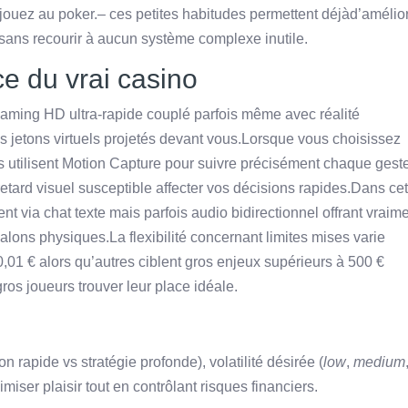
 jouez au poker.– ces petites habitudes permettent déjà​d’amélio
sans recourir à aucun système complexe inutile.​
ce du vrai casino
reaming HD ultra‑rapide couplé parfois même avec réalité
 jetons virtuels projetés devant vous.Lorsque vous choisissez
les utilisent Motion Capture pour suivre précisément chaque gest
retard visuel susceptible affecter vos décisions rapides.Dans ce
 via chat texte mais parfois audio bidirectionnel offrant vraim
lons physiques.La flexibilité concernant limites mises varie
,01 € alors qu’autres ciblent gros enjeux supérieurs à 500 €
os joueurs trouver leur place idéale.​
on rapide vs stratégie profonde), volatilité désirée (
low
,
medium
miser plaisir tout en contrôlant risques financiers.