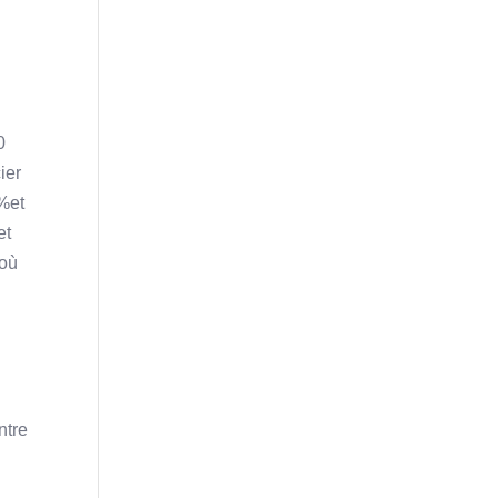
0
ier
 %et
et
 où
ntre
u