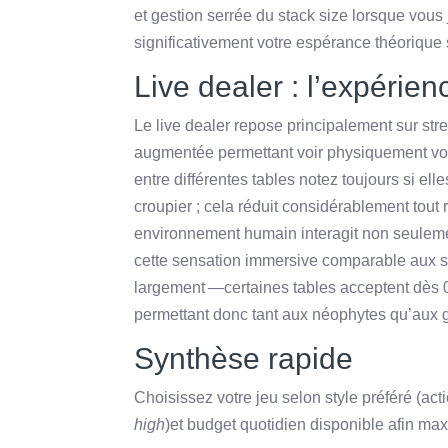
et gestion serrée du stack size lorsque vous
significativement votre espérance théorique 
Live dealer : l’expérien
Le live dealer repose principalement sur st
augmentée permettant voir physiquement vos
entre différentes tables notez toujours si el
croupier ; cela réduit considérablement tout 
environnement humain interagit non seulement
cette sensation immersive comparable aux sa
largement —certaines tables acceptent dès 0
permettant donc tant aux néophytes qu’aux gr
Synthèse rapide
Choisissez votre jeu selon style préféré (acti
high
)​et budget quotidien disponible afin maxi