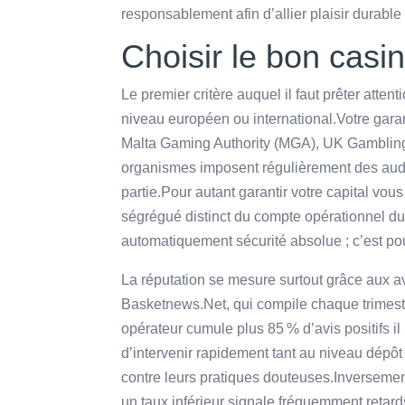
responsablement afin d’allier plaisir durable 
Choisir le bon casin
Le premier critère auquel il faut prêter attent
niveau européen ou international.Votre gar
Malta Gaming Authority (MGA), UK Gambli
organismes imposent régulièrement des audit
partie.Pour autant garantir votre capital vo
ségrégué distinct du compte opérationnel du 
automatiquement sécurité absolue ; c’est pou
La réputation se mesure surtout grâce aux a
Basketnews.Net, qui compile chaque trimestr
opérateur cumule plus 85 % d’avis positifs il
d’intervenir rapidement tant au niveau dépôt 
contre leurs pratiques douteuses.Inversemen
un taux inférieur signale fréquemment retar