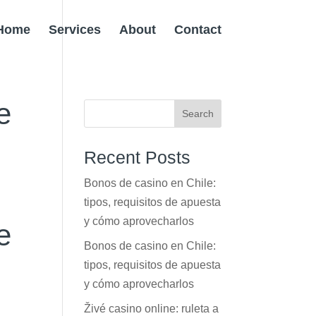
Home
Services
About
Contact
e
Recent Posts
Bonos de casino en Chile:
tipos, requisitos de apuesta
y cómo aprovecharlos
e
Bonos de casino en Chile:
tipos, requisitos de apuesta
y cómo aprovecharlos
Živé casino online: ruleta a