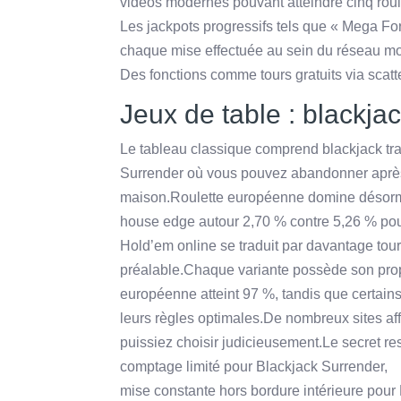
vidéos modernes pouvant atteindre cinq roul
Les jackpots progressifs tels que « Mega Fo
chaque mise effectuée au sein du réseau 
Des fonctions comme tours gratuits via scatt
Jeux de table : blackjac
Le tableau classique comprend blackjack trad
Surrender où vous pouvez abandonner après d
maison.Roulette européenne domine désormai
house edge autour 2,70 % contre 5,26 % pou
Hold’em online se traduit par davantage tour
préalable.Chaque variante possède son prop
européenne atteint 97 %, tandis que certains 
leurs règles optimales.De nombreux sites aff
puissiez choisir judicieusement.Le secret re
comptage limité pour Blackjack Surrender,
mise constante hors bordure intérieure pour