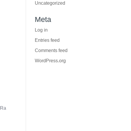
Uncategorized
Meta
Log in
Entries feed
Comments feed
WordPress.org
 Ra