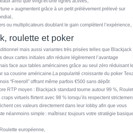
eaux ainsi que vingt‑et‑une lignes actives。
rtune » augmentent grâce à un petit prélèvement prélevé sur
mondial。
ers ou multiplicateurs doublant le gain complètent l’expérience
k, roulette et poker
itionnel mais aussi variantes très prisées telles que Blackjack
eux cartes initiales afin réduire légèrement l’avantage
s face aux tables américaines grâce au seul zéro réduisant l
r sa cousine américaine.La popularité croissante du poker Tex
nois “Freeroll” offrant même parfois €500 sans dépôt
re RTP moyen : Blackjack standard tourne autour 99 %, Roulet
craps virtuels flirtent avec 98 % lorsqu’ils respectent strictemen
ichent ces valeurs directement dans leur lobby afin que vous
ste néanmoins simple : maîtrisez toujours votre stratégie basiqu
 Roulette européenne,