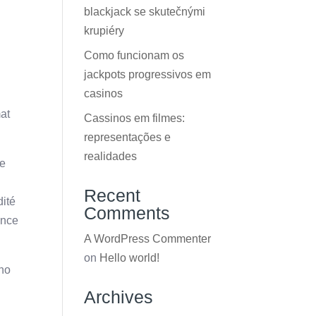
blackjack se skutečnými
krupiéry
Como funcionam os
jackpots progressivos em
casinos
mat
Cassinos em filmes:
representações e
realidades
Ce
Recent
dité
Comments
ence
A WordPress Commenter
on
Hello world!
ino
Archives