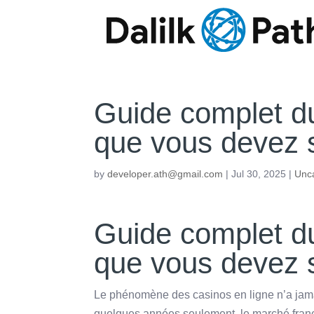
Guide complet du
que vous devez 
by
developer.ath@gmail.com
|
Jul 30, 2025
|
Unc
Guide complet du
que vous devez 
Le phénomène des casinos en ligne n’a jam
quelques années seulement, le marché fran