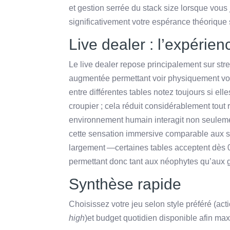
et gestion serrée du stack size lorsque vous
significativement votre espérance théorique 
Live dealer : l’expérien
Le live dealer repose principalement sur st
augmentée permettant voir physiquement vos
entre différentes tables notez toujours si el
croupier ; cela réduit considérablement tout 
environnement humain interagit non seulement
cette sensation immersive comparable aux sa
largement —certaines tables acceptent dès 0
permettant donc tant aux néophytes qu’aux gr
Synthèse rapide
Choisissez votre jeu selon style préféré (acti
high
)​et budget quotidien disponible afin maxi