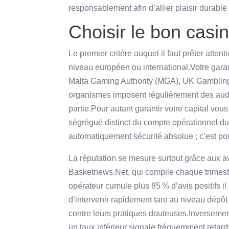
responsablement afin d’allier plaisir durable 
Choisir le bon casin
Le premier critère auquel il faut prêter attent
niveau européen ou international.Votre gar
Malta Gaming Authority (MGA), UK Gambli
organismes imposent régulièrement des audit
partie.Pour autant garantir votre capital vo
ségrégué distinct du compte opérationnel du 
automatiquement sécurité absolue ; c’est pou
La réputation se mesure surtout grâce aux a
Basketnews.Net, qui compile chaque trimestr
opérateur cumule plus 85 % d’avis positifs il
d’intervenir rapidement tant au niveau dépôt 
contre leurs pratiques douteuses.Inversemen
un taux inférieur signale fréquemment retar