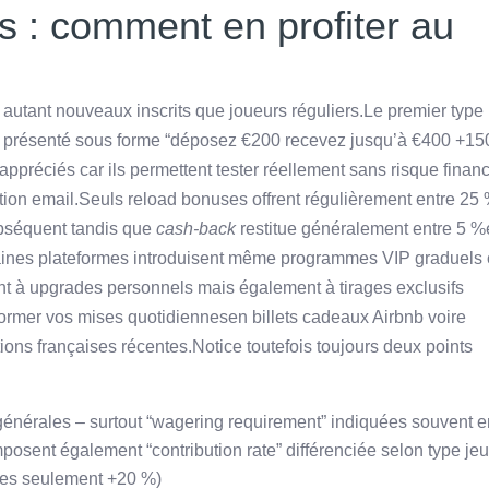
s : comment en profiter au
r autant nouveaux inscrits que joueurs réguliers.Le premier type
 présenté sous forme “déposez €200 recevez jusqu’à €400 +15
appréciés car ils permettent tester réellement sans risque financ
ation email.Seuls reload bonuses offrent régulièrement entre 25
bséquent tandis que
cash‑back
restitue généralement entre 5 %
ines plateformes introduisent même programmes VIP graduels
 à upgrades personnels mais également à tirages exclusifs
ormer vos mises quotidiennes​en billets cadeaux Airbnb voire
ions françaises récentes.Notice toutefois toujours deux points
générales – surtout “wagering requirement” indiquées souvent e
posent également “contribution rate” différenciée selon type je
bles seulement +20 %)