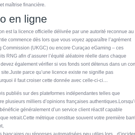
et maîtrise financière.
o en ligne
ion est la licence officielle délivrée par une autorité reconnue au
antie commence dès lors que vous voyez apparaître l’agrément
ng Commission (UKGC) ou encore Curaçao eGaming – ces
s RNG afin d’assurer l’équité aléatoire réelle dans chaque
us devez également vérifier si vos fonds sont détenus dans un c
site.Juste parce qu’une licence existe ne signifie pas
rquoi il faut croiser cette donnée avec celle-ci-ci…
vis publiés sur des plateformes indépendantes telles que
e plusieurs milliers d’opinions françaises authentiques.Lorsqu
 bénéficie généralement d’un service client réactif capable
que retrait.Cette métrique constitue souvent votre première barr
t,
ds bancaires ou réponses automatisées peu utiles lors d’incide