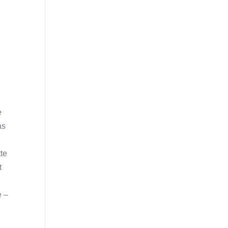
。
e
as
te
t
e –