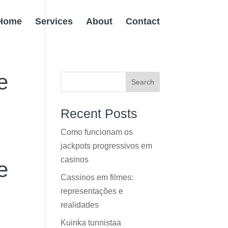
Home
Services
About
Contact
e
Recent Posts
Como funcionam os
jackpots progressivos em
casinos
e
Cassinos em filmes:
representações e
realidades
Kuinka tunnistaa