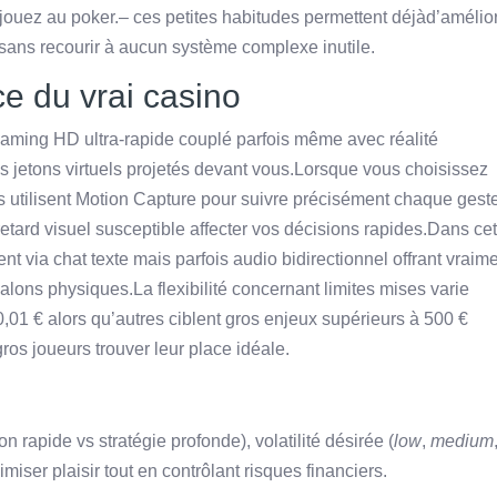
 jouez au poker.– ces petites habitudes permettent déjà​d’amélio
sans recourir à aucun système complexe inutile.​
ce du vrai casino
reaming HD ultra‑rapide couplé parfois même avec réalité
 jetons virtuels projetés devant vous.Lorsque vous choisissez
les utilisent Motion Capture pour suivre précisément chaque gest
retard visuel susceptible affecter vos décisions rapides.Dans ce
 via chat texte mais parfois audio bidirectionnel offrant vraim
lons physiques.La flexibilité concernant limites mises varie
,01 € alors qu’autres ciblent gros enjeux supérieurs à 500 €
os joueurs trouver leur place idéale.​
on rapide vs stratégie profonde), volatilité désirée (
low
,
medium
miser plaisir tout en contrôlant risques financiers.