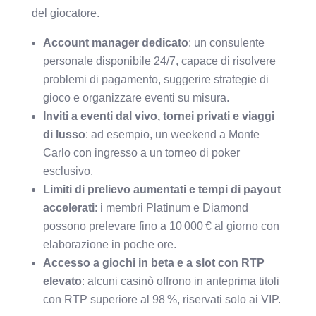
del giocatore.
Account manager dedicato
: un consulente
personale disponibile 24/7, capace di risolvere
problemi di pagamento, suggerire strategie di
gioco e organizzare eventi su misura.
Inviti a eventi dal vivo, tornei privati e viaggi
di lusso
: ad esempio, un weekend a Monte
Carlo con ingresso a un torneo di poker
esclusivo.
Limiti di prelievo aumentati e tempi di payout
accelerati
: i membri Platinum e Diamond
possono prelevare fino a 10 000 € al giorno con
elaborazione in poche ore.
Accesso a giochi in beta e a slot con RTP
elevato
: alcuni casinò offrono in anteprima titoli
con RTP superiore al 98 %, riservati solo ai VIP.