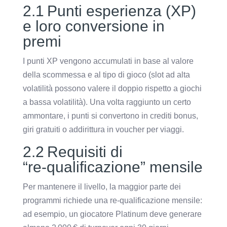
2.1 Punti esperienza (XP)
e loro conversione in
premi
I punti XP vengono accumulati in base al valore
della scommessa e al tipo di gioco (slot ad alta
volatilità possono valere il doppio rispetto a giochi
a bassa volatilità). Una volta raggiunto un certo
ammontare, i punti si convertono in crediti bonus,
giri gratuiti o addirittura in voucher per viaggi.
2.2 Requisiti di
“re‑qualificazione” mensile
Per mantenere il livello, la maggior parte dei
programmi richiede una re‑qualificazione mensile:
ad esempio, un giocatore Platinum deve generare