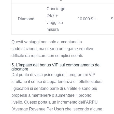
Concierge
24/7 +
Diamond
10 000 € +
S
viaggi su
misura
Questi vantaggi non solo aumentano la
soddisfazione, ma creano un legame emotivo
difficile da replicare con semplici sconti.
5. L’impatto dei bonus VIP sul comportamento del
giocatore
Dal punto di vista psicologico, i programmi VIP
sfruttano il senso di appartenenza e l’effetto status:
i giocatori si sentono parte di un’élite e sono più
propensi a mantenere o aumentare il proprio
livello. Questo porta a un incremento dell’ARPU
(Average Revenue Per User) che, secondo alcune