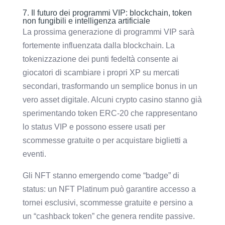
7. Il futuro dei programmi VIP: blockchain, token
non fungibili e intelligenza artificiale
La prossima generazione di programmi VIP sarà
fortemente influenzata dalla blockchain. La
tokenizzazione dei punti fedeltà consente ai
giocatori di scambiare i propri XP su mercati
secondari, trasformando un semplice bonus in un
vero asset digitale. Alcuni crypto casino stanno già
sperimentando token ERC‑20 che rappresentano
lo status VIP e possono essere usati per
scommesse gratuite o per acquistare biglietti a
eventi.
Gli NFT stanno emergendo come “badge” di
status: un NFT Platinum può garantire accesso a
tornei esclusivi, scommesse gratuite e persino a
un “cashback token” che genera rendite passive.