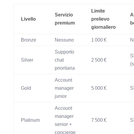
Limite
Servizio
A
Livello
prelievo
premium
b
giornaliero
Bronze
Nessuno
1 000 €
N
Supporto
S
Silver
chat
2 500 €
(
prioritaria
Account
Gold
manager
5 000 €
S
junior
Account
manager
Platinum
7 500 €
Sì
senior +
concierge