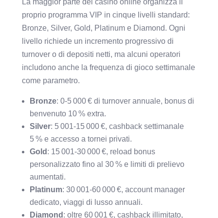
La maggior parte dei casinò online organizza il
proprio programma VIP in cinque livelli standard:
Bronze, Silver, Gold, Platinum e Diamond. Ogni
livello richiede un incremento progressivo di
turnover o di depositi netti, ma alcuni operatori
includono anche la frequenza di gioco settimanale
come parametro.
Bronze
: 0‑5 000 € di turnover annuale, bonus di
benvenuto 10 % extra.
Silver
: 5 001‑15 000 €, cashback settimanale
5 % e accesso a tornei privati.
Gold
: 15 001‑30 000 €, reload bonus
personalizzato fino al 30 % e limiti di prelievo
aumentati.
Platinum
: 30 001‑60 000 €, account manager
dedicato, viaggi di lusso annuali.
Diamond
: oltre 60 001 €, cashback illimitato,