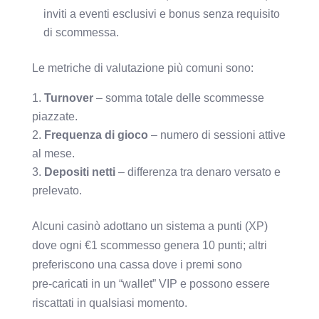
inviti a eventi esclusivi e bonus senza requisito
di scommessa.
Le metriche di valutazione più comuni sono:
Turnover
– somma totale delle scommesse
piazzate.
Frequenza di gioco
– numero di sessioni attive
al mese.
Depositi netti
– differenza tra denaro versato e
prelevato.
Alcuni casinò adottano un sistema a punti (XP)
dove ogni €1 scommesso genera 10 punti; altri
preferiscono una cassa dove i premi sono
pre‑caricati in un “wallet” VIP e possono essere
riscattati in qualsiasi momento.