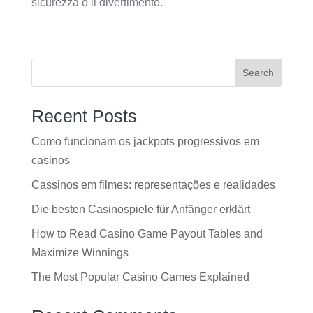
sicurezza o il divertimento.
Recent Posts
Como funcionam os jackpots progressivos em
casinos
Cassinos em filmes: representações e realidades
Die besten Casinospiele für Anfänger erklärt
How to Read Casino Game Payout Tables and
Maximize Winnings
The Most Popular Casino Games Explained