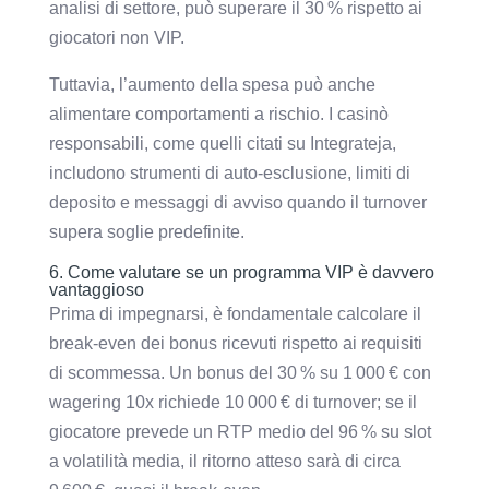
analisi di settore, può superare il 30 % rispetto ai
giocatori non VIP.
Tuttavia, l’aumento della spesa può anche
alimentare comportamenti a rischio. I casinò
responsabili, come quelli citati su Integrateja,
includono strumenti di auto‑esclusione, limiti di
deposito e messaggi di avviso quando il turnover
supera soglie predefinite.
6. Come valutare se un programma VIP è davvero
vantaggioso
Prima di impegnarsi, è fondamentale calcolare il
break‑even dei bonus ricevuti rispetto ai requisiti
di scommessa. Un bonus del 30 % su 1 000 € con
wagering 10x richiede 10 000 € di turnover; se il
giocatore prevede un RTP medio del 96 % su slot
a volatilità media, il ritorno atteso sarà di circa