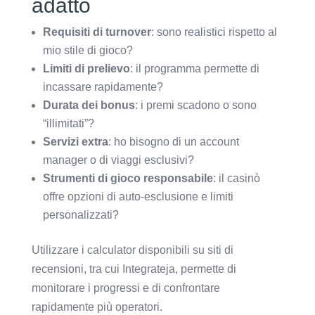
adatto
Requisiti di turnover
: sono realistici rispetto al
mio stile di gioco?
Limiti di prelievo
: il programma permette di
incassare rapidamente?
Durata dei bonus
: i premi scadono o sono
“illimitati”?
Servizi extra
: ho bisogno di un account
manager o di viaggi esclusivi?
Strumenti di gioco responsabile
: il casinò
offre opzioni di auto‑esclusione e limiti
personalizzati?
Utilizzare i calculator disponibili su siti di
recensioni, tra cui Integrateja, permette di
monitorare i progressi e di confrontare
rapidamente più operatori.