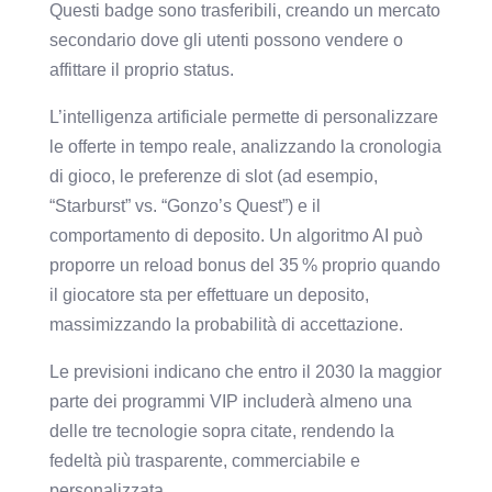
Questi badge sono trasferibili, creando un mercato
secondario dove gli utenti possono vendere o
affittare il proprio status.
L’intelligenza artificiale permette di personalizzare
le offerte in tempo reale, analizzando la cronologia
di gioco, le preferenze di slot (ad esempio,
“Starburst” vs. “Gonzo’s Quest”) e il
comportamento di deposito. Un algoritmo AI può
proporre un reload bonus del 35 % proprio quando
il giocatore sta per effettuare un deposito,
massimizzando la probabilità di accettazione.
Le previsioni indicano che entro il 2030 la maggior
parte dei programmi VIP includerà almeno una
delle tre tecnologie sopra citate, rendendo la
fedeltà più trasparente, commerciabile e
personalizzata.