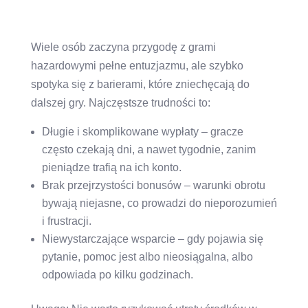
Wiele osób zaczyna przygodę z grami
hazardowymi pełne entuzjazmu, ale szybko
spotyka się z barierami, które zniechęcają do
dalszej gry. Najczęstsze trudności to:
Długie i skomplikowane wypłaty – gracze
często czekają dni, a nawet tygodnie, zanim
pieniądze trafią na ich konto.
Brak przejrzystości bonusów – warunki obrotu
bywają niejasne, co prowadzi do nieporozumień
i frustracji.
Niewystarczające wsparcie – gdy pojawia się
pytanie, pomoc jest albo nieosiągalna, albo
odpowiada po kilku godzinach.