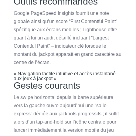
Outils recommandés
Google PageSpeed Insights fournit une note
globale ainsi qu’un score “First Contentful Paint”
spécifique aux écrans mobiles ; Lighthouse offre
quant à lui un audit détaillé incluant “Largest
Contentful Paint” – indicateur clé lorsque le
montant du jackpot apparaît en grand caractère au
centre de l’écran.
« Navigation tactile intuitive et accès instantané
aux jeux à jackpot »
Gestes courants
Le swipe horizontal depuis la barre supérieure
vers la gauche ouvre aujourd’hui une “salle
express” dédiée aux jackpots progressifs ; il suffit
alors d’un tap‑and‑hold sur l’icône centrale pour
lancer immédiatement la version mobile du jeu