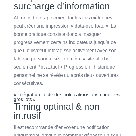
surcharge d’information
Affronter trop rapidement toutes ces métriques
peut créer une impression « data‑overload ». La
bonne pratique consiste donc à masquer
progressivement certains indicateurs jusqu’à ce
que l’utilisateur interagisse activement avec son
tableau personnalisé : première visite affiche
seulement Pot actuel + Progression ; historique
personnel ne se révèle qu’après deux ouvertures
consécutives.
« Intégration fluide des notifications push pour les
gros lots »
Timing optimal & non
intrusif
Il est recommandé d’envoyer une notification
uniquement lorsque le compteur dépasse un seuil