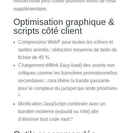
milliseconde peut coûter plusieurs euros de mise
supplémentaire.
Optimisation graphique &
scripts côté client
Compression WebP pour toutes les icônes et
sprites animés ; réduction moyenne de taille de
fichier de 45 %.
Chargement différé (lazy‑load) des assets non
critiques comme les bannières promotionnelles
secondaires ; cela libère la bande passante
pour le compteur du jackpot qui reste prioritaire.
*
Minification JavaScript combinée avec un
bundler moderne (esbuild ou Vite) afin
d’éliminer tout code mort.*