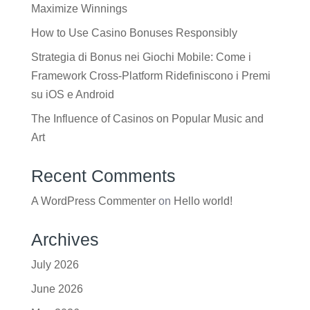
Maximize Winnings
How to Use Casino Bonuses Responsibly
Strategia di Bonus nei Giochi Mobile: Come i
Framework Cross‑Platform Ridefiniscono i Premi
su iOS e Android
The Influence of Casinos on Popular Music and
Art
Recent Comments
A WordPress Commenter
on
Hello world!
Archives
July 2026
June 2026