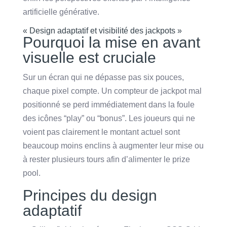
artificielle générative.
« Design adaptatif et visibilité des jackpots »
Pourquoi la mise en avant
visuelle est cruciale
Sur un écran qui ne dépasse pas six pouces,
chaque pixel compte. Un compteur de jackpot mal
positionné se perd immédiatement dans la foule
des icônes “play” ou “bonus”. Les joueurs qui ne
voient pas clairement le montant actuel sont
beaucoup moins enclins à augmenter leur mise ou
à rester plusieurs tours afin d’alimenter le prize
pool.
Principes du design
adaptatif