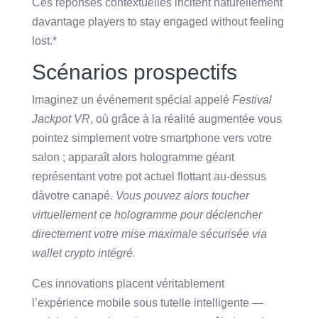
Ces réponses contextuelles incitent naturellement
davantage players to stay engaged without feeling
lost.*
Scénarios prospectifs
Imaginez un événement spécial appelé
Festival
Jackpot VR
, où grâce à la réalité augmentée vous
pointez simplement votre smartphone vers votre
salon ; apparaît alors hologramme géant
représentant votre pot actuel flottant au-dessus
dàvotre canapé.
Vous pouvez alors toucher
virtuellement ce hologramme pour déclencher
directement votre mise maximale sécurisée via
wallet crypto intégré.
Ces innovations placent véritablement
l’expérience mobile sous tutelle intelligente —