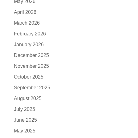
May 2026
April 2026
March 2026
February 2026
January 2026
December 2025
November 2025
October 2025
September 2025
August 2025
July 2025
June 2025
May 2025