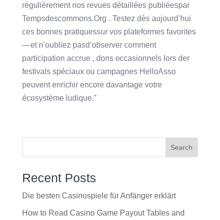
régulièrement nos revues détaillées publiéespar
Tempsdescommons.Org . Testez dès aujourd’hui
ces bonnes pratiquessur vos plateformes favorites
— et n’oubliez pasd’observer comment
participation accrue , dons occasionnels lors der
festivals spéciaux ou campagnes HelloAsso
peuvent enrichir encore davantage votre
écosystème ludique.”
Recent Posts
Die besten Casinospiele für Anfänger erklärt
How to Read Casino Game Payout Tables and