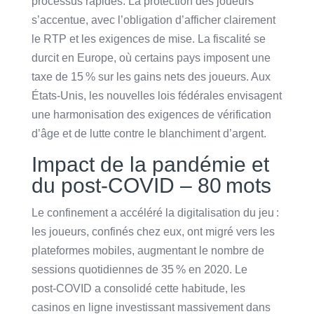
processus rapides. La protection des joueurs
s’accentue, avec l’obligation d’afficher clairement
le RTP et les exigences de mise. La fiscalité se
durcit en Europe, où certains pays imposent une
taxe de 15 % sur les gains nets des joueurs. Aux
États‑Unis, les nouvelles lois fédérales envisagent
une harmonisation des exigences de vérification
d’âge et de lutte contre le blanchiment d’argent.
Impact de la pandémie et
du post‑COVID – 80 mots
Le confinement a accéléré la digitalisation du jeu :
les joueurs, confinés chez eux, ont migré vers les
plateformes mobiles, augmentant le nombre de
sessions quotidiennes de 35 % en 2020. Le
post‑COVID a consolidé cette habitude, les
casinos en ligne investissant massivement dans