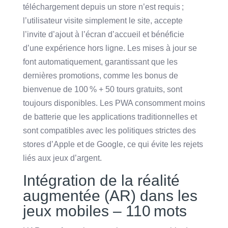
téléchargement depuis un store n’est requis ;
l’utilisateur visite simplement le site, accepte
l’invite d’ajout à l’écran d’accueil et bénéficie
d’une expérience hors ligne. Les mises à jour se
font automatiquement, garantissant que les
dernières promotions, comme les bonus de
bienvenue de 100 % + 50 tours gratuits, sont
toujours disponibles. Les PWA consomment moins
de batterie que les applications traditionnelles et
sont compatibles avec les politiques strictes des
stores d’Apple et de Google, ce qui évite les rejets
liés aux jeux d’argent.
Intégration de la réalité
augmentée (AR) dans les
jeux mobiles – 110 mots