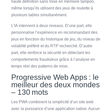
haute définition sans mise en mémoire tampon,
même lorsqu’ils utilisent des jeux de roulette à
plusieurs tables simultanément.
L’IA intervient à deux niveaux. D’une part, elle
personnalise l’expérience en recommandant des
jeux en fonction du historique de jeu, du niveau de
volatilité préféré et du RTP recherché. D’autre
part, elle renforce la sécurité en détectant les
comportements frauduleux grâce à l’analyse en
temps réel des patterns de mise.
Progressive Web Apps : le
meilleur des deux mondes
– 130 mots
Les PWA combinent la simplicité d’un site web
avec la puissance d’une application native. Aucun