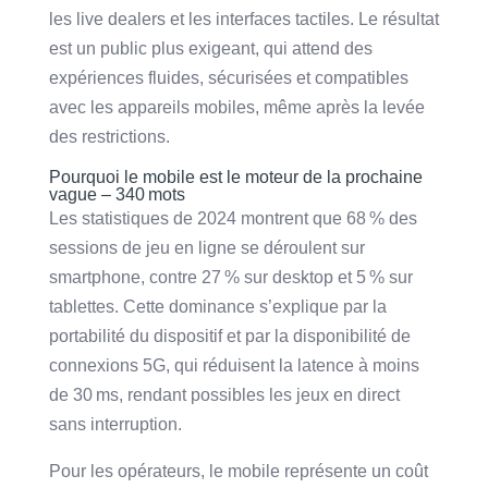
les live dealers et les interfaces tactiles. Le résultat
est un public plus exigeant, qui attend des
expériences fluides, sécurisées et compatibles
avec les appareils mobiles, même après la levée
des restrictions.
Pourquoi le mobile est le moteur de la prochaine
vague – 340 mots
Les statistiques de 2024 montrent que 68 % des
sessions de jeu en ligne se déroulent sur
smartphone, contre 27 % sur desktop et 5 % sur
tablettes. Cette dominance s’explique par la
portabilité du dispositif et par la disponibilité de
connexions 5G, qui réduisent la latence à moins
de 30 ms, rendant possibles les jeux en direct
sans interruption.
Pour les opérateurs, le mobile représente un coût