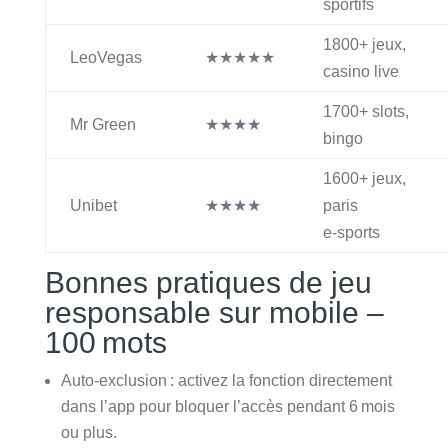
sportifs
1800+ jeux,
LeoVegas
★★★★★
casino live
1700+ slots,
Mr Green
★★★★
bingo
1600+ jeux,
Unibet
★★★★
paris
e‑sports
Bonnes pratiques de jeu
responsable sur mobile –
100 mots
Auto‑exclusion : activez la fonction directement
dans l’app pour bloquer l’accès pendant 6 mois
ou plus.