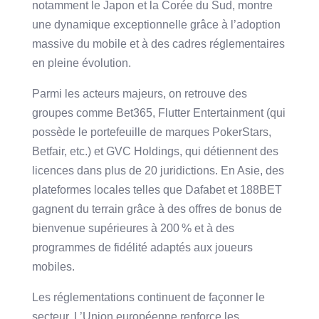
notamment le Japon et la Corée du Sud, montre
une dynamique exceptionnelle grâce à l’adoption
massive du mobile et à des cadres réglementaires
en pleine évolution.
Parmi les acteurs majeurs, on retrouve des
groupes comme Bet365, Flutter Entertainment (qui
possède le portefeuille de marques PokerStars,
Betfair, etc.) et GVC Holdings, qui détiennent des
licences dans plus de 20 juridictions. En Asie, des
plateformes locales telles que Dafabet et 188BET
gagnent du terrain grâce à des offres de bonus de
bienvenue supérieures à 200 % et à des
programmes de fidélité adaptés aux joueurs
mobiles.
Les réglementations continuent de façonner le
secteur. L’Union européenne renforce les