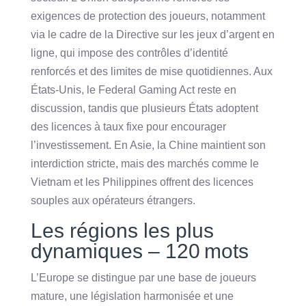
exigences de protection des joueurs, notamment
via le cadre de la Directive sur les jeux d’argent en
ligne, qui impose des contrôles d’identité
renforcés et des limites de mise quotidiennes. Aux
États‑Unis, le Federal Gaming Act reste en
discussion, tandis que plusieurs États adoptent
des licences à taux fixe pour encourager
l’investissement. En Asie, la Chine maintient son
interdiction stricte, mais des marchés comme le
Vietnam et les Philippines offrent des licences
souples aux opérateurs étrangers.
Les régions les plus
dynamiques – 120 mots
L’Europe se distingue par une base de joueurs
mature, une législation harmonisée et une