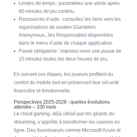
Limites de temps : paramétrez une alerte après
60 minutes de jeu continu.
Ressources d’aide : consultez les liens vers les
organisations de soutien (Gamblers
Anonymous, Jeu Responsable) disponibles
dans le menu d’aide de chaque application.
Pause obligatoire : imposez‑vous une pause de
15 minutes toutes les deux heures de jeu.
En suivant ces étapes, les joueurs profitent du
confort du mobile tout en préservant leur sécurité
financière et émotionnelle.
Perspectives 2025‑2026 : quelles évolutions
attendre – 330 mots
Le cloud gaming, déjà utilisé par les géants du
streaming, s’apprête à transformer les casinos en
ligne. Des fournisseurs comme Microsoft Azure et