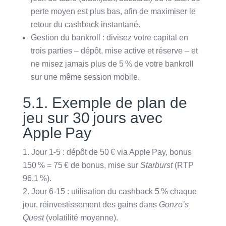
perte moyen est plus bas, afin de maximiser le
retour du cashback instantané.
Gestion du bankroll : divisez votre capital en
trois parties – dépôt, mise active et réserve – et
ne misez jamais plus de 5 % de votre bankroll
sur une même session mobile.
5.1. Exemple de plan de
jeu sur 30 jours avec
Apple Pay
Jour 1‑5 : dépôt de 50 € via Apple Pay, bonus
150 % = 75 € de bonus, mise sur
Starburst
(RTP
96,1 %).
Jour 6‑15 : utilisation du cashback 5 % chaque
jour, réinvestissement des gains dans
Gonzo’s
Quest
(volatilité moyenne).