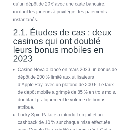
qu’un dépôt de 20 € avec une carte bancaire,
incitant les joueurs à privilégier les paiements
instantanés.
2.1. Études de cas : deux
casinos qui ont doublé
leurs bonus mobiles en
2023
Casino Nova a lancé en mars 2023 un bonus de
dépôt de 200 % limité aux utilisateurs
d’Apple Pay, avec un plafond de 300 €. Le taux
de dépôt mobile a grimpé de 35 % en trois mois,
doublant pratiquement le volume de bonus
attribué.
Lucky Spin Palace a introduit en juillet un
cashback de 10 % sur chaque mise effectuée
avec Google Pay, crédité en temps réel. Cette