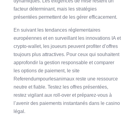
dynamiques. Les exigences de mise restent un
facteur déterminant, mais les stratégies
présentées permettent de les gérer efficacement.
En suivant les tendances réglementaires
européennes et en surveillant les innovations IA et
crypto‑wallet, les joueurs peuvent profiter d’offres
toujours plus attractives. Pour ceux qui souhaitent
approfondir la gestion responsable et comparer
les options de paiement, le site
Referendumpourlesanimaux reste une ressource
neutre et fiable. Testez les offres présentées,
restez vigilant aux roll‑over et préparez‑vous à
l’avenir des paiements instantanés dans le casino
légal.