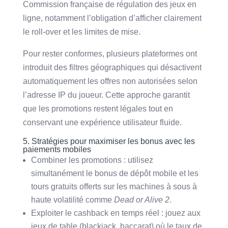
Commission française de régulation des jeux en
ligne, notamment l’obligation d’afficher clairement
le roll‑over et les limites de mise.
Pour rester conformes, plusieurs plateformes ont
introduit des filtres géographiques qui désactivent
automatiquement les offres non autorisées selon
l’adresse IP du joueur. Cette approche garantit
que les promotions restent légales tout en
conservant une expérience utilisateur fluide.
5. Stratégies pour maximiser les bonus avec les
paiements mobiles
Combiner les promotions : utilisez
simultanément le bonus de dépôt mobile et les
tours gratuits offerts sur les machines à sous à
haute volatilité comme
Dead or Alive 2
.
Exploiter le cashback en temps réel : jouez aux
jeux de table (blackjack, baccarat) où le taux de