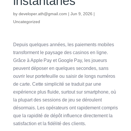
instantanés
by
developer.ath@gmail.com
|
Jun 9, 2026
|
Uncategorized
Depuis quelques années, les paiements mobiles
transforment le paysage des casinos en ligne.
Grâce à Apple Pay et Google Pay, les joueurs
peuvent déposer en quelques secondes, sans
ouvrir leur portefeuille ou saisir de longs numéros
de carte. Cette simplicité se traduit par une
expérience plus fluide, surtout sur smartphone, où
la plupart des sessions de jeu se déroulent
désormais. Les opérateurs ont rapidement compris
que la rapidité de dépôt influence directement la
satisfaction et la fidélité des clients.