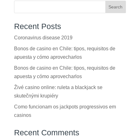
Recent Posts
Coronavirus disease 2019
Bonos de casino en Chile: tipos, requisitos de
apuesta y cómo aprovecharlos
Bonos de casino en Chile: tipos, requisitos de
apuesta y cómo aprovecharlos
Živé casino online: ruleta a blackjack se
skutečnými krupiéry
Como funcionam os jackpots progressivos em
casinos
Recent Comments