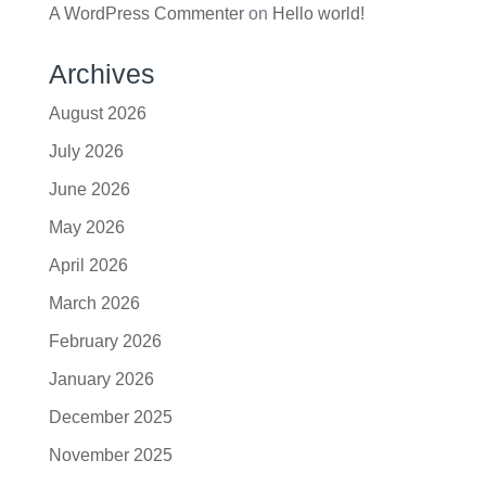
A WordPress Commenter
on
Hello world!
Archives
August 2026
July 2026
June 2026
May 2026
April 2026
March 2026
February 2026
January 2026
December 2025
November 2025