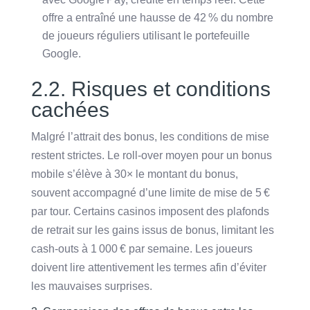
offre a entraîné une hausse de 42 % du nombre
de joueurs réguliers utilisant le portefeuille
Google.
2.2. Risques et conditions
cachées
Malgré l’attrait des bonus, les conditions de mise
restent strictes. Le roll‑over moyen pour un bonus
mobile s’élève à 30× le montant du bonus,
souvent accompagné d’une limite de mise de 5 €
par tour. Certains casinos imposent des plafonds
de retrait sur les gains issus de bonus, limitant les
cash‑outs à 1 000 € par semaine. Les joueurs
doivent lire attentivement les termes afin d’éviter
les mauvaises surprises.