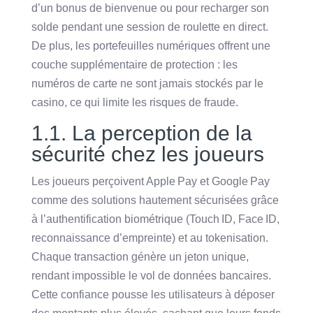
d’un bonus de bienvenue ou pour recharger son
solde pendant une session de roulette en direct.
De plus, les portefeuilles numériques offrent une
couche supplémentaire de protection : les
numéros de carte ne sont jamais stockés par le
casino, ce qui limite les risques de fraude.
1.1. La perception de la
sécurité chez les joueurs
Les joueurs perçoivent Apple Pay et Google Pay
comme des solutions hautement sécurisées grâce
à l’authentification biométrique (Touch ID, Face ID,
reconnaissance d’empreinte) et au tokenisation.
Chaque transaction génère un jeton unique,
rendant impossible le vol de données bancaires.
Cette confiance pousse les utilisateurs à déposer