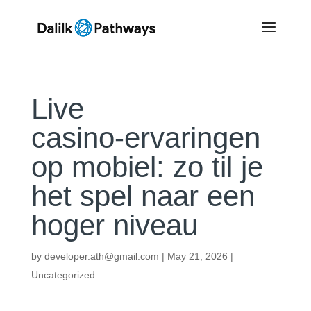
Live
casino‑ervaringen
op mobiel: zo til je
het spel naar een
hoger niveau
by
developer.ath@gmail.com
|
May 21, 2026
|
Uncategorized