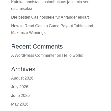
Kuinka tunnistaa kasinohuijaus ja toimia sen
estämiseksi
Die besten Casinospiele für Anfänger erklärt
How to Read Casino Game Payout Tables and
Maximize Winnings
Recent Comments
A WordPress Commenter
on
Hello world!
Archives
August 2026
July 2026
June 2026
May 2026