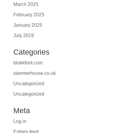
March 2025
February 2025
January 2025
July 2019
Categories
blokkfont.com
stanmerhouse.co.uk
Uncategorized
Uncategorized
Meta
Log in
Entries feed