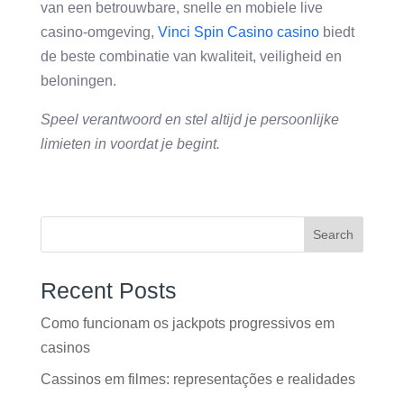
van een betrouwbare, snelle en mobiele live
casino‑omgeving,
Vinci Spin Casino casino
biedt
de beste combinatie van kwaliteit, veiligheid en
beloningen.
Speel verantwoord en stel altijd je persoonlijke
limieten in voordat je begint.
Recent Posts
Como funcionam os jackpots progressivos em
casinos
Cassinos em filmes: representações e realidades