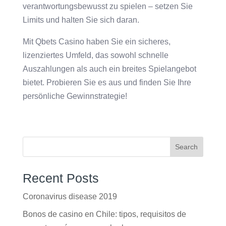
verantwortungsbewusst zu spielen – setzen Sie
Limits und halten Sie sich daran.
Mit Qbets Casino haben Sie ein sicheres,
lizenziertes Umfeld, das sowohl schnelle
Auszahlungen als auch ein breites Spielangebot
bietet. Probieren Sie es aus und finden Sie Ihre
persönliche Gewinnstrategie!
Recent Posts
Coronavirus disease 2019
Bonos de casino en Chile: tipos, requisitos de