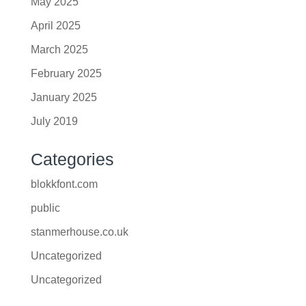
May 2025
April 2025
March 2025
February 2025
January 2025
July 2019
Categories
blokkfont.com
public
stanmerhouse.co.uk
Uncategorized
Uncategorized