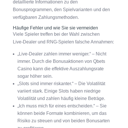
detaillierte Informationen zu den
Bonusprogrammen, den Spielvarianten und den
verfügbaren Zahlungsmethoden.
Häufige Fehler und wie Sie sie vermeiden
Viele Spieler treffen bei der Wahl zwischen
Live‑Dealer und RNG‑Spielen falsche Annahmen:
„Live‑Dealer zahlen immer weniger.“ – Nicht
immer. Durch die Bonusaktionen von Qbets
Casino kann die effektive Auszahlungsrate
sogar höher sein.
„Slots sind immer riskanter.“ – Die Volatilität
variiert stark. Einige Slots haben niedrige
Volatilität und zahlen häufig kleine Beträge.
„Ich muss mich für eines entscheiden.“ – Sie
können beide Formate kombinieren, um das
Risiko zu streuen und von beiden Bonusarten