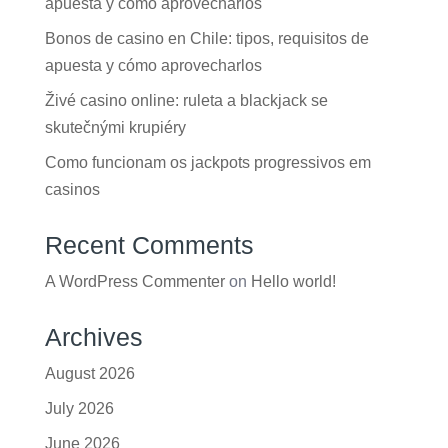
apuesta y cómo aprovecharlos
Bonos de casino en Chile: tipos, requisitos de
apuesta y cómo aprovecharlos
Živé casino online: ruleta a blackjack se
skutečnými krupiéry
Como funcionam os jackpots progressivos em
casinos
Recent Comments
A WordPress Commenter
on
Hello world!
Archives
August 2026
July 2026
June 2026