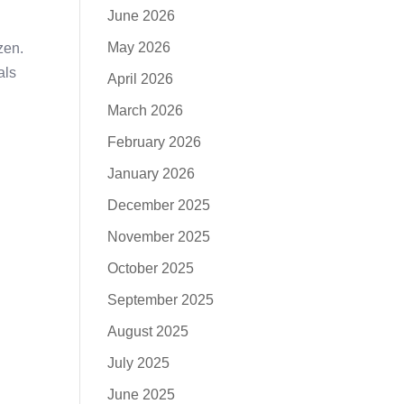
June 2026
May 2026
zen.
als
April 2026
March 2026
February 2026
January 2026
December 2025
November 2025
October 2025
September 2025
August 2025
July 2025
June 2025