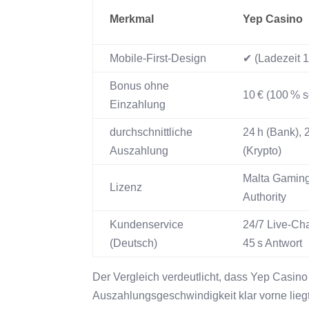
Merkmal
Yep Casino
Mobile‑First‑Design
✔ (Ladezeit 1
Bonus ohne
10 € (100 % s
Einzahlung
durchschnittliche
24 h (Bank), 
Auszahlung
(Krypto)
Malta Gamin
Lizenz
Authority
Kundenservice
24/7 Live‑Cha
(Deutsch)
45 s Antwort
Der Vergleich verdeutlicht, dass Yep Casino
Auszahlungsgeschwindigkeit klar vorne liegt