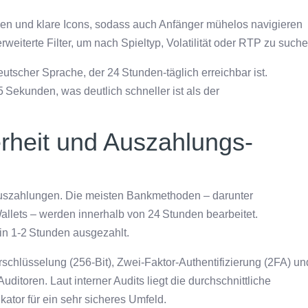
en und klare Icons, sodass auch Anfänger mühelos navigieren
erweiterte Filter, um nach Spieltyp, Volatilität oder RTP zu suche
eutscher Sprache, der 24 Stunden‑täglich erreichbar ist.
5 Sekunden, was deutlich schneller ist als der
rheit und Auszahlungs­
Auszahlungen. Die meisten Bankmethoden – darunter
allets – werden innerhalb von 24 Stunden bearbeitet.
in 1‑2 Stunden ausgezahlt.
hlüsselung (256‑Bit), Zwei‑Faktor‑Authentifizierung (2FA) un
itoren. Laut interner Audits liegt die durchschnittliche
kator für ein sehr sicheres Umfeld.