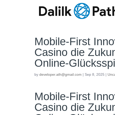
Mobile‑First Inn
Casino die Zukun
Online‑Glücksspi
by
developer.ath@gmail.com
|
Sep 8, 2025
|
Unca
Mobile‑First Inn
Casino die Zukun