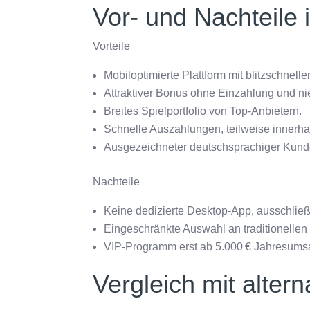
Vor‑ und Nachteile 
Vorteile
Mobiloptimierte Plattform mit blitzschnell
Attraktiver Bonus ohne Einzahlung und nie
Breites Spielportfolio von Top‑Anbietern.
Schnelle Auszahlungen, teilweise innerhal
Ausgezeichneter deutschsprachiger Kund
Nachteile
Keine dedizierte Desktop‑App, ausschließ
Eingeschränkte Auswahl an traditionelle
VIP‑Programm erst ab 5.000 € Jahresumsa
Vergleich mit altern