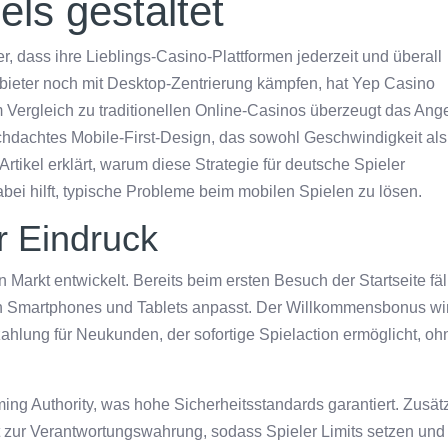
els gestaltet
r, dass ihre Lieblings‑Casino‑Plattformen jederzeit und überall
nbieter noch mit Desktop‑Zentrierung kämpfen, hat Yep Casino
m Vergleich zu traditionellen Online‑Casinos überzeugt das Ang
urchdachtes Mobile‑First‑Design, das sowohl Geschwindigkeit als
 Artikel erklärt, warum diese Strategie für deutsche Spieler
bei hilft, typische Probleme beim mobilen Spielen zu lösen.
r Eindruck
Markt entwickelt. Bereits beim ersten Besuch der Startseite fäl
 an Smartphones und Tablets anpasst. Der Willkommensbonus wi
ahlung für Neukunden, der sofortige Spielaction ermöglicht, oh
ing Authority, was hohe Sicherheitsstandards garantiert. Zusätz
t zur Verantwortungs­wahrung, sodass Spieler Limits setzen und