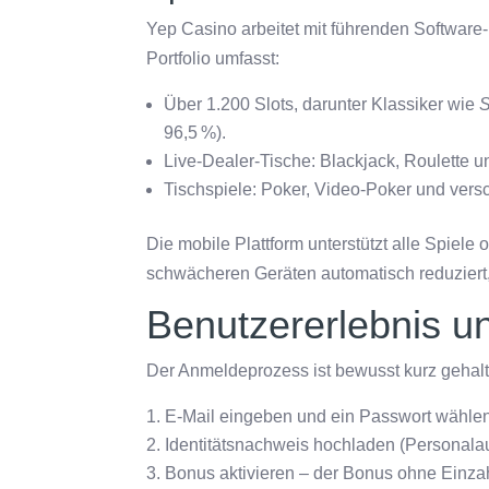
Yep Casino arbeitet mit führenden Softwar
Portfolio umfasst:
Über 1.200 Slots, darunter Klassiker wie
S
96,5 %).
Live‑Dealer‑Tische: Blackjack, Roulette u
Tischspiele: Poker, Video‑Poker und vers
Die mobile Plattform unterstützt alle Spiele 
schwächeren Geräten automatisch reduziert, 
Benutzererlebnis u
Der Anmeldeprozess ist bewusst kurz gehalten
E‑Mail eingeben und ein Passwort wählen
Identitätsnachweis hochladen (Personala
Bonus aktivieren – der Bonus ohne Einzah