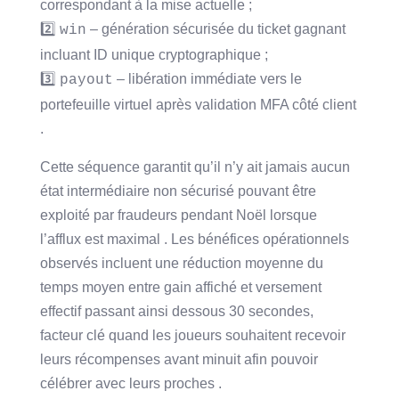
correspondant à la mise actuelle ;
2️⃣
– génération sécurisée du ticket gagnant
win
incluant ID unique cryptographique ;
3️⃣
– libération immédiate vers le
payout
portefeuille virtuel après validation MFA côté client
.
Cette séquence garantit qu’il n’y ait jamais aucun
état intermédiaire non sécurisé pouvant être
exploité par fraudeurs pendant Noël lorsque
l’afflux est maximal . Les bénéfices opérationnels
observés incluent une réduction moyenne du
temps moyen entre gain affiché et versement
effectif passant ainsi dessous 30 secondes,
facteur clé quand les joueurs souhaitent recevoir
leurs récompenses avant minuit afin pouvoir
célébrer avec leurs proches .