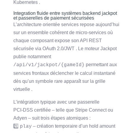
Kubernetes .
Integration fluide entre systèmes backend jackpot
et passerelles de paiement sécurisées
L’architecture orientée services repose aujourd’hui
sur un ensemble cohérent de micro‑services où
chaque composant expose son API REST
sécurisée via OAuth 2.0/JWT . Le moteur Jackpot
publie notamment
permettant aux
/api/v1/jackpot/{gameId}
services frontaux déclencher le calcul instantané
dès qu’un symbole rare apparaît sur la grille
virtuelle .
L’intégration typique avec une passerelle
PCI‑DSS certifiée – telle que Stripe Connect ou
Adyen – suit trois étapes atomiques :
1️⃣
– création temporaire d’un hold amount
play