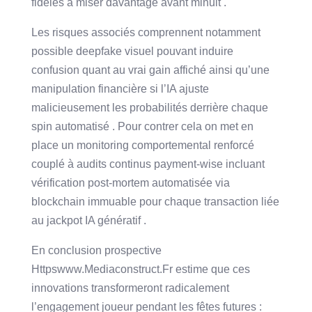
fidèles à miser davantage avant minuit .
Les risques associés comprennent notamment
possible deepfake visuel pouvant induire
confusion quant au vrai gain affiché ainsi qu’une
manipulation financière si l’IA ajuste
malicieusement les probabilités derrière chaque
spin automatisé . Pour contrer cela on met en
place un monitoring comportemental renforcé
couplé à audits continus payment-wise incluant
vérification post‐mortem automatisée via
blockchain immuable pour chaque transaction liée
au jackpot IA génératif .
En conclusion prospective
Httpswww.Mediaconstruct.Fr estime que ces
innovations transformeront radicalement
l’engagement joueur pendant les fêtes futures :