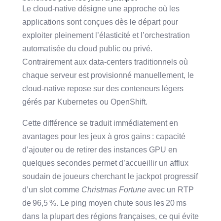
Le cloud‑native désigne une approche où les
applications sont conçues dès le départ pour
exploiter pleinement l’élasticité et l’orchestration
automatisée du cloud public ou privé.
Contrairement aux data‑centers traditionnels où
chaque serveur est provisionné manuellement, le
cloud‑native repose sur des conteneurs légers
gérés par Kubernetes ou OpenShift.
Cette différence se traduit immédiatement en
avantages pour les jeux à gros gains : capacité
d’ajouter ou de retirer des instances GPU en
quelques secondes permet d’accueillir un afflux
soudain de joueurs cherchant le jackpot progressif
d’un slot comme
Christmas Fortune
avec un RTP
de 96,5 %. Le ping moyen chute sous les 20 ms
dans la plupart des régions françaises, ce qui évite