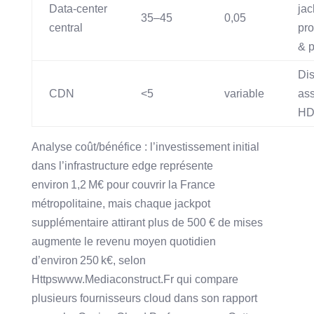
Data‑center
jac
35–45
0,05
central
pro
& 
Dis
CDN
<5
variable
ass
HD
Analyse coût/bénéfice : l’investissement initial
dans l’infrastructure edge représente
environ 1,2 M€ pour couvrir la France
métropolitaine, mais chaque jackpot
supplémentaire attirant plus de 500 € de mises
augmente le revenu moyen quotidien
d’environ 250 k€, selon
Httpswww.Mediaconstruct.Fr qui compare
plusieurs fournisseurs cloud dans son rapport