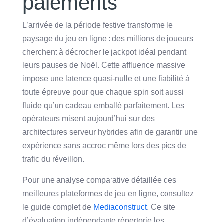
paiements
L’arrivée de la période festive transforme le
paysage du jeu en ligne : des millions de joueurs
cherchent à décrocher le jackpot idéal pendant
leurs pauses de Noël. Cette affluence massive
impose une latence quasi‑nulle et une fiabilité à
toute épreuve pour que chaque spin soit aussi
fluide qu’un cadeau emballé parfaitement. Les
opérateurs misent aujourd’hui sur des
architectures serveur hybrides afin de garantir une
expérience sans accroc même lors des pics de
trafic du réveillon.
Pour une analyse comparative détaillée des
meilleures plateformes de jeu en ligne, consultez
le guide complet de
Mediaconstruct
. Ce site
d’évaluation indépendante répertorie les