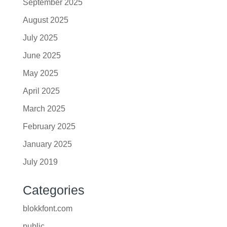
September 2025
August 2025
July 2025
June 2025
May 2025
April 2025
March 2025
February 2025
January 2025
July 2019
Categories
blokkfont.com
public