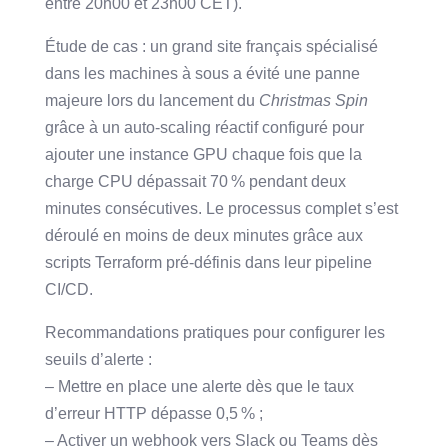
entre 20h00 et 23h00 CET).
Étude de cas : un grand site français spécialisé
dans les machines à sous a évité une panne
majeure lors du lancement du
Christmas Spin
grâce à un auto‑scaling réactif configuré pour
ajouter une instance GPU chaque fois que la
charge CPU dépassait 70 % pendant deux
minutes consécutives. Le processus complet s’est
déroulé en moins de deux minutes grâce aux
scripts Terraform pré‑définis dans leur pipeline
CI/CD.
Recommandations pratiques pour configurer les
seuils d’alerte :
– Mettre en place une alerte dès que le taux
d’erreur HTTP dépasse 0,5 % ;
– Activer un webhook vers Slack ou Teams dès