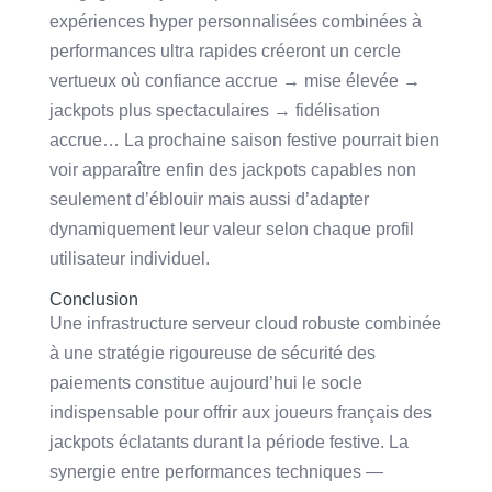
expériences hyper personnalisées combinées à
performances ultra rapides créeront un cercle
vertueux où confiance accrue → mise élevée →
jackpots plus spectaculaires → fidélisation
accrue… La prochaine saison festive pourrait bien
voir apparaître enfin des jackpots capables non
seulement d’éblouir mais aussi d’adapter
dynamiquement leur valeur selon chaque profil
utilisateur individuel.
Conclusion
Une infrastructure serveur cloud robuste combinée
à une stratégie rigoureuse de sécurité des
paiements constitue aujourd’hui le socle
indispensable pour offrir aux joueurs français des
jackpots éclatants durant la période festive. La
synergie entre performances techniques —