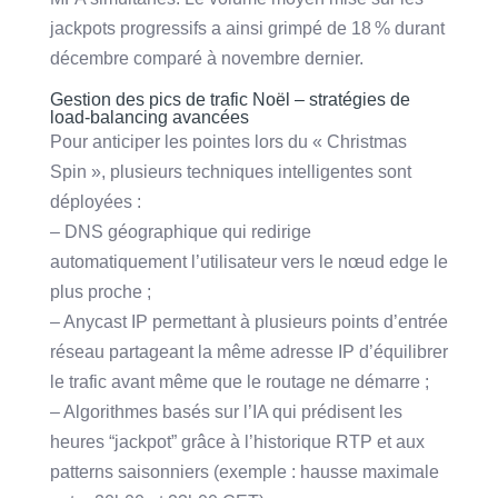
jackpots progressifs a ainsi grimpé de 18 % durant
décembre comparé à novembre dernier.
Gestion des pics de trafic Noël – stratégies de
load‑balancing avancées
Pour anticiper les pointes lors du « Christmas
Spin », plusieurs techniques intelligentes sont
déployées :
– DNS géographique qui redirige
automatiquement l’utilisateur vers le nœud edge le
plus proche ;
– Anycast IP permettant à plusieurs points d’entrée
réseau partageant la même adresse IP d’équilibrer
le trafic avant même que le routage ne démarre ;
– Algorithmes basés sur l’IA qui prédisent les
heures “jackpot” grâce à l’historique RTP et aux
patterns saisonniers (exemple : hausse maximale