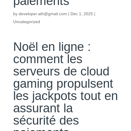
paiements
by
developer.ath@gmail.com
|
Dec 1, 2025
|
Uncategorized
Noël en ligne :
comment les
serveurs de cloud
gaming propulsent
les jackpots tout en
assurant la
sécurité des