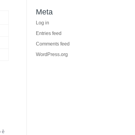
Meta
Log in
Entries feed
Comments feed
WordPress.org
o è