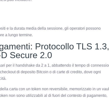
siti e la durata media della sessione, gli operatori possono
ore a lungo termine.
gamenti: Protocollo TLS 1.3
‑D Secure 2.0
sari per il handshake da 2 a 1, abbattendo il tempo di connessi
checkout di deposito Bitcoin o di carte di credito, dove ogni
ità.
i della carta con un token non reversibile, memorizzato in un vaul
token non sono utilizzabili al di fuori del contesto di pagamento,