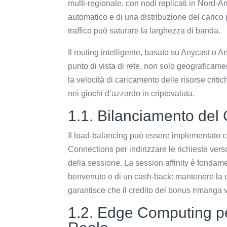
multi‑regionale, con nodi replicati in Nord‑A
automatico e di una distribuzione del carico 
traffico può saturare la larghezza di banda.
Il routing intelligente, basato su Anycast o 
punto di vista di rete, non solo geograficam
la velocità di caricamento delle risorse cri
nei giochi d’azzardo in criptovaluta.
1.1. Bilanciamento del 
Il load‑balancing può essere implementato c
Connections per indirizzare le richieste ver
della sessione. La session affinity è fonda
benvenuto o di un cash‑back: mantenere la co
garantisce che il credito del bonus rimanga vi
1.2. Edge Computing pe