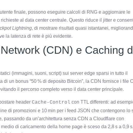
l’utente finale, possono eseguire calcoli di RNG e aggiornare le
ichieste al data center centrale. Questo riduce il jitter e consen
kpot Lightning
, di mostrare risultati quasi istantanei, miglioran
ve la latenza di rete è più evidente.
y Network (CDN) e Caching d
ici (immagini, suoni, script) sui server edge sparsi in tutto il
 di un bonus “50 % di deposito Bitcoin”, la CDN fornisce i file
evitando il percorso completo verso il data center principale.
impostare header
con TTL differenti: ad esemp
Cache‑Control
pagine di promozioni e 10 min per i feed JSON che contengono lo 
he, passando da un’architettura senza CDN a Cloudflare con
o medio di caricamento della home page è sceso da 2,8 s a 0,9 s