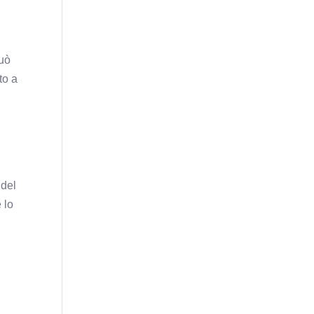
può
to a
 del
 lo
e