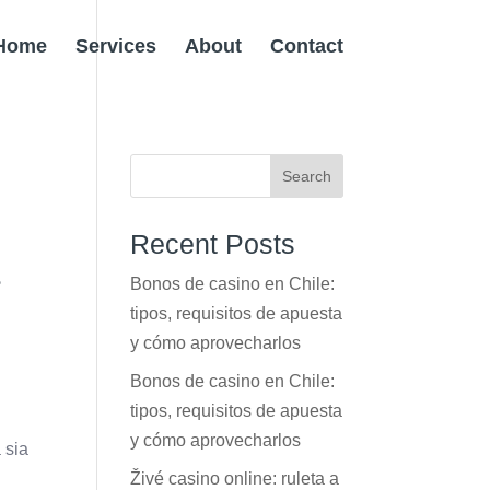
Home
Services
About
Contact
Recent Posts
a
Bonos de casino en Chile:
tipos, requisitos de apuesta
y cómo aprovecharlos
Bonos de casino en Chile:
tipos, requisitos de apuesta
y cómo aprovecharlos
 sia
Živé casino online: ruleta a