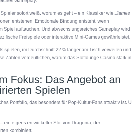
eiches Gameplay.
Spieler sofort weiß, worum es geht – ein Klassiker wie
„James
tionen entstehen. Emotionale Bindung entsteht, wenn
im Spiel auftauchen. Und abwechslungsreiches Gameplay wird
zifische Freispiele oder interaktive Mini‑Games gewährleistet.
ts spielen, im Durchschnitt 22 % länger am Tisch verweilen und
e Zahlen verdeutlichen, warum das Slotlounge Casino stark in
im Fokus: Das Angebot an
irierten Spielen
es Portfolio, das besonders für Pop‑Kultur‑Fans attraktiv ist. U
 ein eigens entwickelter Slot von Dragonia, der
ten kombiniert.