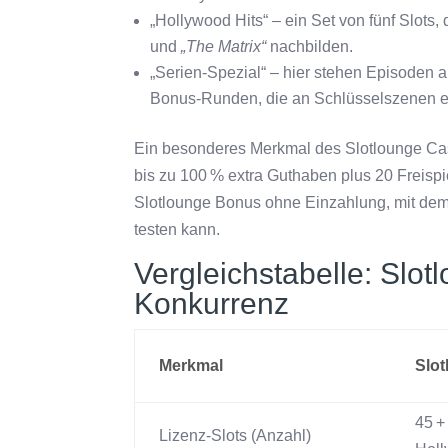
„Hollywood Hits“ – ein Set von fünf Slots
und
„The Matrix“
nachbilden.
„Serien‑Spezial“ – hier stehen Episoden a
Bonus‑Runden, die an Schlüsselszenen e
Ein besonderes Merkmal des Slotlounge Cas
bis zu 100 % extra Guthaben plus 20 Freispie
Slotlounge Bonus ohne Einzahlung, mit dem 
testen kann.
Vergleichstabelle: Slot
Konkurrenz
Merkmal
Slo
45 +
Lizenz‑Slots (Anzahl)