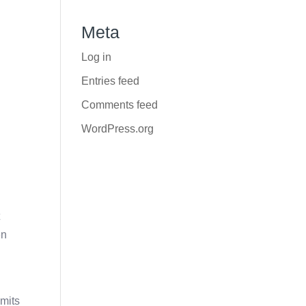
Meta
Log in
Entries feed
Comments feed
WordPress.org
t
en
imits