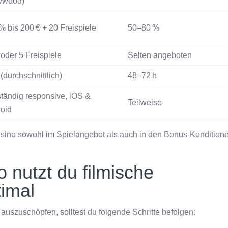
ywood)
% bis 200 € + 20 Freispiele
50–80 %
 oder 5 Freispiele
Selten angeboten
 (durchschnittlich)
48–72 h
ständig responsive, iOS &
Teilweise
oid
Casino sowohl im Spielangebot als auch in den Bonus‑Kondition
o nutzt du filmische
imal
auszuschöpfen, solltest du folgende Schritte befolgen: