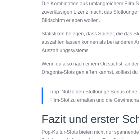
Die Kombination aus umfangreichem Film‑Sl
zuverlässigen Lizenz macht das Slotlounge C
Bildschirm erleben wollen.
Statistiken belegen, dass Spieler, die das 
auszahlen lassen können als bei anderen Anb
Auszahlungssystems.
Wenn du also nach einem Ort suchst, an dem
Dragonia‑Slots genießen kannst, solltest du 
Tipp: Nutze den Slotlounge Bonus ohne 
Film‑Slot zu erhalten und die Gewinncha
Fazit und erster Sch
Pop‑Kultur‑Slots bieten nicht nur spannend