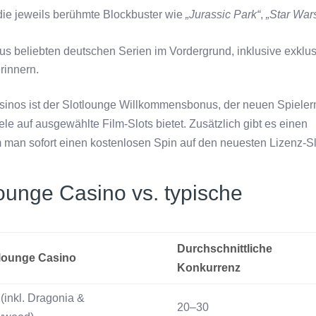
, die jeweils berühmte Blockbuster wie
„Jurassic Park“
,
„Star War
us beliebten deutschen Serien im Vordergrund, inklusive exklus
rinnern.
inos ist der Slotlounge Willkommensbonus, der neuen Spieler
le auf ausgewählte Film‑Slots bietet. Zusätzlich gibt es einen
man sofort einen kostenlosen Spin auf den neuesten Lizenz‑Sl
lounge Casino vs. typische
Durchschnittliche
tlounge Casino
Konkurrenz
 (inkl. Dragonia &
20–30