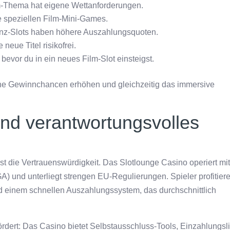
m‑Thema hat eigene Wettanforderungen.
die speziellen Film‑Mini‑Games.
nz‑Slots haben höhere Auszahlungsquoten.
neue Titel risikofrei.
 bevor du in ein neues Film‑Slot einsteigst.
ne Gewinnchancen erhöhen und gleichzeitig das immersive
und verantwortungsvolles
ist die Vertrauenswürdigkeit. Das Slotlounge Casino operiert mi
A) und unterliegt strengen EU‑Regulierungen. Spieler profitier
 einem schnellen Auszahlungssystem, das durchschnittlich
ördert: Das Casino bietet Selbstausschluss‑Tools, Einzahlungsl