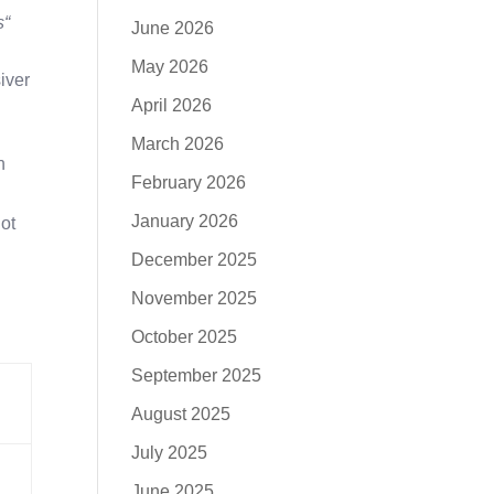
s“
June 2026
May 2026
iver
April 2026
March 2026
n
February 2026
January 2026
ot
December 2025
November 2025
October 2025
September 2025
August 2025
July 2025
June 2025