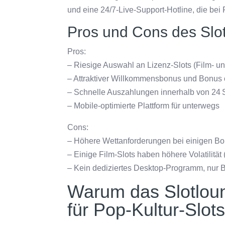
und eine 24/7‑Live‑Support‑Hotline, die bei 
Pros und Cons des Slo
Pros:
– Riesige Auswahl an Lizenz‑Slots (Film‑ 
– Attraktiver Willkommensbonus und Bonus
– Schnelle Auszahlungen innerhalb von 24
– Mobile‑optimierte Plattform für unterwegs
Cons:
– Höhere Wettanforderungen bei einigen B
– Einige Film‑Slots haben höhere Volatilit
– Kein dediziertes Desktop‑Programm, nur 
Warum das Slotlou
für Pop‑Kultur‑Slots