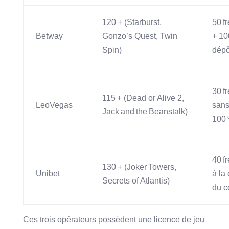
120 + (Starburst,
50 f
Betway
Gonzo’s Quest, Twin
+ 10
Spin)
dépô
30 f
115 + (Dead or Alive 2,
LeoVegas
sans
Jack and the Beanstalk)
100 
40 f
130 + (Joker Towers,
Unibet
à la
Secrets of Atlantis)
du c
Ces trois opérateurs possèdent une licence de jeu