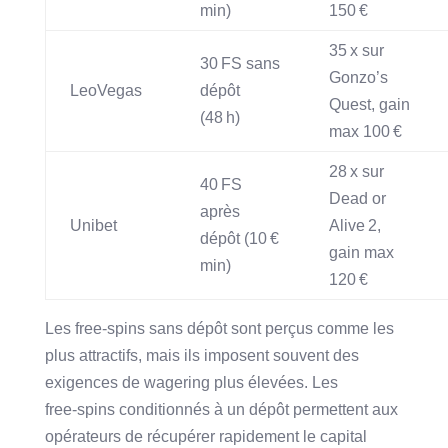
min)
150 €
35 x sur
30 FS sans
Gonzo’s
LeoVegas
dépôt
Quest, gain
(48 h)
max 100 €
28 x sur
40 FS
Dead or
après
Unibet
Alive 2,
dépôt (10 €
gain max
min)
120 €
Les free‑spins sans dépôt sont perçus comme les
plus attractifs, mais ils imposent souvent des
exigences de wagering plus élevées. Les
free‑spins conditionnés à un dépôt permettent aux
opérateurs de récupérer rapidement le capital