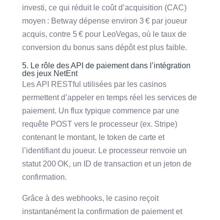
investi, ce qui réduit le coût d’acquisition (CAC)
moyen : Betway dépense environ 3 € par joueur
acquis, contre 5 € pour LeoVegas, où le taux de
conversion du bonus sans dépôt est plus faible.
5. Le rôle des API de paiement dans l’intégration
des jeux NetEnt
Les API RESTful utilisées par les casinos
permettent d’appeler en temps réel les services de
paiement. Un flux typique commence par une
requête POST vers le processeur (ex. Stripe)
contenant le montant, le token de carte et
l’identifiant du joueur. Le processeur renvoie un
statut 200 OK, un ID de transaction et un jeton de
confirmation.
Grâce à des webhooks, le casino reçoit
instantanément la confirmation de paiement et