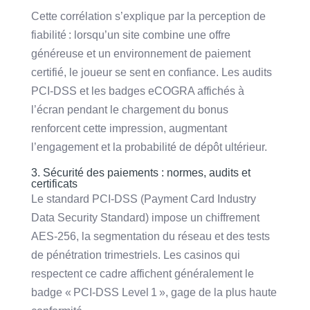
Cette corrélation s’explique par la perception de
fiabilité : lorsqu’un site combine une offre
généreuse et un environnement de paiement
certifié, le joueur se sent en confiance. Les audits
PCI‑DSS et les badges eCOGRA affichés à
l’écran pendant le chargement du bonus
renforcent cette impression, augmentant
l’engagement et la probabilité de dépôt ultérieur.
3. Sécurité des paiements : normes, audits et
certificats
Le standard PCI‑DSS (Payment Card Industry
Data Security Standard) impose un chiffrement
AES‑256, la segmentation du réseau et des tests
de pénétration trimestriels. Les casinos qui
respectent ce cadre affichent généralement le
badge « PCI‑DSS Level 1 », gage de la plus haute