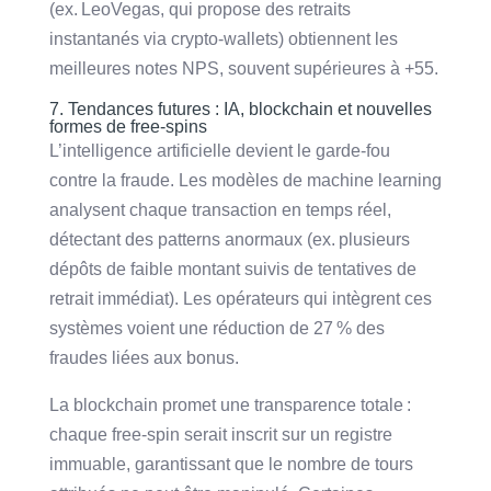
(ex. LeoVegas, qui propose des retraits
instantanés via crypto‑wallets) obtiennent les
meilleures notes NPS, souvent supérieures à +55.
7. Tendances futures : IA, blockchain et nouvelles
formes de free‑spins
L’intelligence artificielle devient le garde‑fou
contre la fraude. Les modèles de machine learning
analysent chaque transaction en temps réel,
détectant des patterns anormaux (ex. plusieurs
dépôts de faible montant suivis de tentatives de
retrait immédiat). Les opérateurs qui intègrent ces
systèmes voient une réduction de 27 % des
fraudes liées aux bonus.
La blockchain promet une transparence totale :
chaque free‑spin serait inscrit sur un registre
immuable, garantissant que le nombre de tours