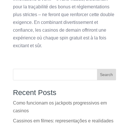
pour la traçabilité des bonus et réglementations
plus strictes – ne feront que renforcer cette double
exigence. En combinant divertissement et
confiance, les casinos de demain offriront une
expérience où chaque spin gratuit est à la fois
excitant et sûr.
Recent Posts
Como funcionam os jackpots progressivos em
casinos
Cassinos em filmes: representações e realidades