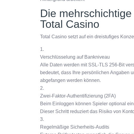
Die mehrschichtige 
Total Casino
Total Casino setzt auf ein dreistufiges Konz
Verschlüsselung auf Bankniveau
Alle Daten werden mit SSL‑TLS 256‑Bit vers
bedeutet, dass Ihre persönlichen Angaben u
abgefangen werden können.
Zwei‑Faktor‑Authentifizierung (2FA)
Beim Einloggen können Spieler optional ei
Dieser Schritt reduziert das Risiko von Ko
Regelmäßige Sicherheits‑Audits