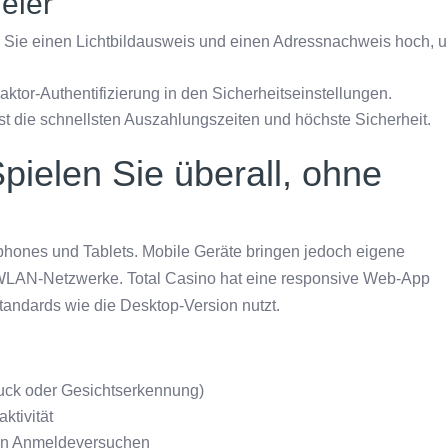
ieler
den Sie einen Lichtbildausweis und einen Adressnachweis hoch, 
aktor‑Authentifizierung in den Sicherheitseinstellungen.
st die schnellsten Auszahlungszeiten und höchste Sicherheit.
Spielen Sie überall, ohne
phones und Tablets. Mobile Geräte bringen jedoch eigene
e WLAN‑Netzwerke. Total Casino hat eine responsive Web‑App
tandards wie die Desktop‑Version nutzt.
uck oder Gesichtserkennung)
ktivität
gen Anmeldeversuchen