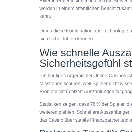
Externe Prüfer testen monatlich die Server,
werden in einem öffentlichen Bericht zusam
kann.
Durch diese Kombination aus Technologie un
sich sicher fühlen können.
Wie schnelle Ausz
Sicherheitsgefühl s
Ein häufiges Ärgernis bei Online‑Casinos i
Misstrauen schüren, weil Spieler nicht wiss
Problem mit Echtzeit‑Auszahlungen für gängi
Statistiken zeigen, dass 78 % der Spieler,
weiterempfehlen. Schnellere Auszahlungen re
das Casino über stabile Finanzpartner und s