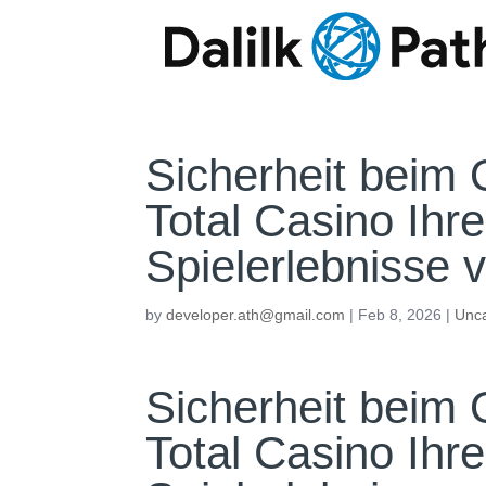
Sicherheit beim 
Total Casino Ihr
Spielerlebnisse 
by
developer.ath@gmail.com
|
Feb 8, 2026
|
Unca
Sicherheit beim 
Total Casino Ihr