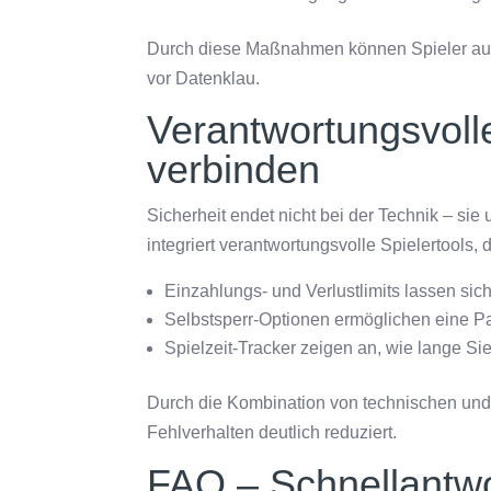
Durch diese Maßnahmen können Spieler auch
vor Datenklau.
Verantwortungsvoll
verbinden
Sicherheit endet nicht bei der Technik – sie
integriert verantwortungsvolle Spielertools
Einzahlungs‑ und Verlustlimits lassen sich 
Selbstsperr‑Optionen ermöglichen eine P
Spielzeit‑Tracker zeigen an, wie lange Sie 
Durch die Kombination von technischen und
Fehlverhalten deutlich reduziert.
FAQ – Schnellantwo