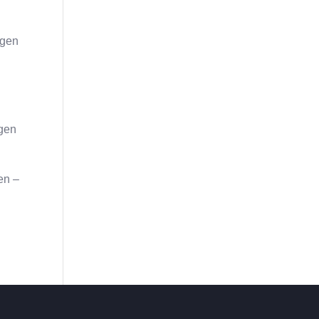
ügen
s
ngen
en –