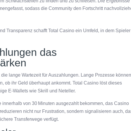
 um Schwachstellen zu finden und zu schließen. Die Ergebnisse
mengefasst, sodass die Community den Fortschritt nachvollzie
d Transparenz schafft Total Casino ein Umfeld, in dem Spieler
ahlungen das
tärken
st die lange Wartezeit für Auszahlungen. Lange Prozesse könne
en, ob ihr Geld überhaupt ankommt. Total Casino löst dieses
ge E‑Wallets wie Skrill und Neteller.
 die innerhalb von 30 Minuten ausgezahlt bekommen, das Casino
duzieren nicht nur Frustration, sondern signalisieren auch, da
ichere Transferwege verfügt.