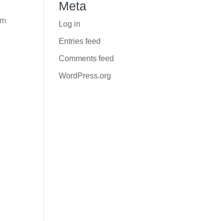
Meta
um
Log in
Entries feed
Comments feed
WordPress.org