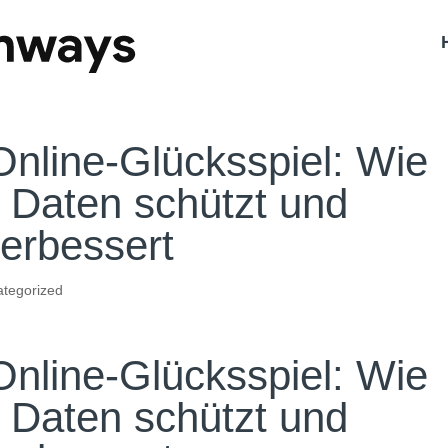
Online‑Glücksspiel: Wie
e Daten schützt und
verbessert
tegorized
Online‑Glücksspiel: Wie
e Daten schützt und