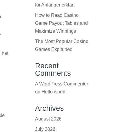
für Anfänger erklärt
How to Read Casino
nd
Game Payout Tables and
Maximize Winnings
,
The Most Popular Casino
Games Explained
 hat
Recent
Comments
A WordPress Commenter
on
Hello world!
Archives
sie
August 2026
m
July 2026