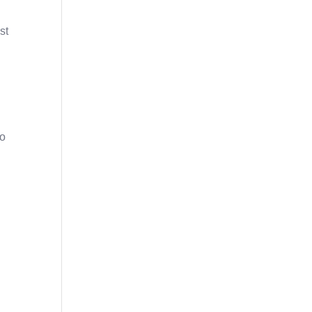
st
no