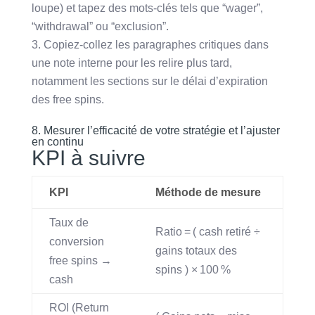
loupe) et tapez des mots‑clés tels que “wager”,
“withdrawal” ou “exclusion”.
Copiez‑collez les paragraphes critiques dans
une note interne pour les relire plus tard,
notamment les sections sur le délai d’expiration
des free spins.
8. Mesurer l’efficacité de votre stratégie et l’ajuster
en continu
KPI à suivre
KPI
Méthode de mesure
Taux de
Ratio = ( cash retiré ÷
conversion
gains totaux des
free spins →
spins ) × 100 %
cash
ROI (Return