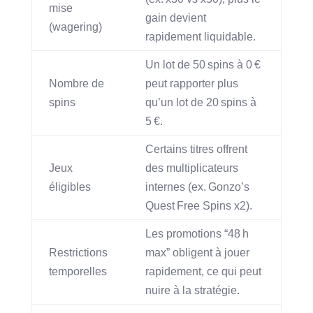
mise
gain devient
(wagering)
rapidement liquidable.
Un lot de 50 spins à 0 €
Nombre de
peut rapporter plus
spins
qu’un lot de 20 spins à
5 €.
Certains titres offrent
Jeux
des multiplicateurs
éligibles
internes (ex. Gonzo’s
Quest Free Spins x2).
Les promotions “48 h
Restrictions
max” obligent à jouer
temporelles
rapidement, ce qui peut
nuire à la stratégie.