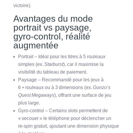
victoire).
Avantages du mode
portrait vs paysage,
gyro‑control, réalité
augmentée
Portrait – Idéal pour les titres à 5 rouleaux
simples (ex.
Starburst
), car il maximise la
visibilité du tableau de paiement.
Paysage – Recommandé pour les jeux à
6 + rouleaux ou à 3 dimensions (ex.
Gonzo’s
Quest Megaways
), offrant une surface de jeu
plus large.
Gyro‑control – Certains slots permettent de
« secouer » le téléphone pour déclencher un
re‑spin gratuit, ajoutant une dimension physique