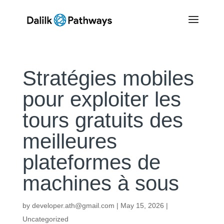
Stratégies mobiles
pour exploiter les
tours gratuits des
meilleures
plateformes de
machines à sous
by
developer.ath@gmail.com
|
May 15, 2026
|
Uncategorized