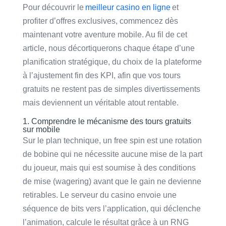
Pour découvrir le
meilleur casino en ligne
et
profiter d’offres exclusives, commencez dès
maintenant votre aventure mobile. Au fil de cet
article, nous décortiquerons chaque étape d’une
planification stratégique, du choix de la plateforme
à l’ajustement fin des KPI, afin que vos tours
gratuits ne restent pas de simples divertissements
mais deviennent un véritable atout rentable.
1. Comprendre le mécanisme des tours gratuits
sur mobile
Sur le plan technique, un free spin est une rotation
de bobine qui ne nécessite aucune mise de la part
du joueur, mais qui est soumise à des conditions
de mise (wagering) avant que le gain ne devienne
retirables. Le serveur du casino envoie une
séquence de bits vers l’application, qui déclenche
l’animation, calcule le résultat grâce à un RNG