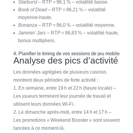
Starburst
– RTP = 96,1 % – volatilité basse.
Book of Dead
– RTP = 96,21 % – volatilité
moyenne‑haute.
Bonanza
– RTP = 96,0 % – volatilité moyenne.
Jammin’ Jars
– RTP = 96,83 % – volatilité haute,
bonus multipliers.
4. Planifier le timing de vos sessions de jeu mobile
Analyse des pics d’activité
Les données agrégées de plusieurs casinos
montrent deux périodes de forte activité :
1. En semaine, entre 19 h et 22 h (heure locale) –
Les joueurs terminent leur journée de travail et
utilisent leurs données Wi‑Fi.
2. Le dimanche après-midi, entre 14 h et 17 h –
Les promotions « Weekend Booster » sont souvent
lancées à ce moment‑là.