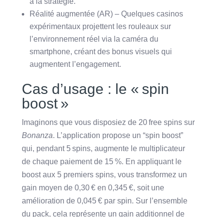
à la stratégie.
Réalité augmentée (AR) – Quelques casinos
expérimentaux projettent les rouleaux sur
l’environnement réel via la caméra du
smartphone, créant des bonus visuels qui
augmentent l’engagement.
Cas d’usage : le « spin
boost »
Imaginons que vous disposiez de 20 free spins sur
Bonanza
. L’application propose un “spin boost”
qui, pendant 5 spins, augmente le multiplicateur
de chaque paiement de 15 %. En appliquant le
boost aux 5 premiers spins, vous transformez un
gain moyen de 0,30 € en 0,345 €, soit une
amélioration de 0,045 € par spin. Sur l’ensemble
du pack, cela représente un gain additionnel de