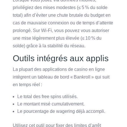
privilégiez des mises modestes (≤ 5 % du solde
total) afin d’éviter une chute brutale du budget en
cas de mauvaise connexion ou de temps d’attente
prolongé. Sur Wi‑Fi, vous pouvez vous autoriser
une mise légèrement plus élevée (≤ 10 % du
solde) grâce à la stabilité du réseau.
Outils intégrés aux applis
La plupart des applications de casino en ligne
intègrent un tableau de bord « Bankroll » qui suit
en temps réel :
Le total des free spins utilisés.
Le montant misé cumulativement.
Le pourcentage de wagering déjà accompli.
Utilisez cet outil pour fixer des limites d’arrêt