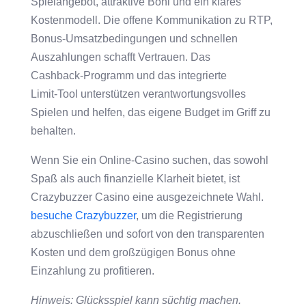
Spielangebot, attraktive Boni und ein klares
Kostenmodell. Die offene Kommunikation zu RTP,
Bonus‑Umsatzbedingungen und schnellen
Auszahlungen schafft Vertrauen. Das
Cashback‑Programm und das integrierte
Limit‑Tool unterstützen verantwortungsvolles
Spielen und helfen, das eigene Budget im Griff zu
behalten.
Wenn Sie ein Online‑Casino suchen, das sowohl
Spaß als auch finanzielle Klarheit bietet, ist
Crazybuzzer Casino eine ausgezeichnete Wahl.
besuche Crazybuzzer
, um die Registrierung
abzuschließen und sofort von den transparenten
Kosten und dem großzügigen Bonus ohne
Einzahlung zu profitieren.
Hinweis: Glücksspiel kann süchtig machen.