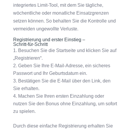
integriertes Limit‑Tool, mit dem Sie tägliche,
wöchentliche oder monatliche Einsatzgrenzen
setzen können. So behalten Sie die Kontrolle und
vermeiden ungewollte Verluste.
Registrierung und erster Einstieg –
Schritt‑für‑Schritt
Besuchen Sie die Startseite und klicken Sie auf
„Registrieren“.
Geben Sie Ihre E‑Mail‑Adresse, ein sicheres
Passwort und Ihr Geburtsdatum ein.
Bestätigen Sie die E‑Mail über den Link, den
Sie erhalten.
Machen Sie Ihren ersten Einzahlung oder
nutzen Sie den Bonus ohne Einzahlung, um sofort
zu spielen.
Durch diese einfache Registrierung erhalten Sie