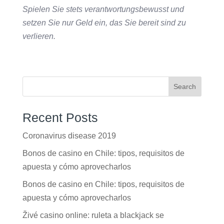
Spielen Sie stets verantwortungsbewusst und
setzen Sie nur Geld ein, das Sie bereit sind zu
verlieren.
Recent Posts
Coronavirus disease 2019
Bonos de casino en Chile: tipos, requisitos de
apuesta y cómo aprovecharlos
Bonos de casino en Chile: tipos, requisitos de
apuesta y cómo aprovecharlos
Živé casino online: ruleta a blackjack se