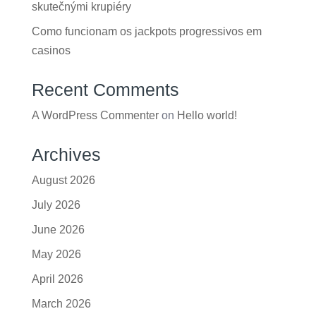
skutečnými krupiéry
Como funcionam os jackpots progressivos em
casinos
Recent Comments
A WordPress Commenter
on
Hello world!
Archives
August 2026
July 2026
June 2026
May 2026
April 2026
March 2026