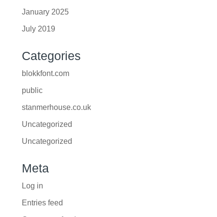
January 2025
July 2019
Categories
blokkfont.com
public
stanmerhouse.co.uk
Uncategorized
Uncategorized
Meta
Log in
Entries feed