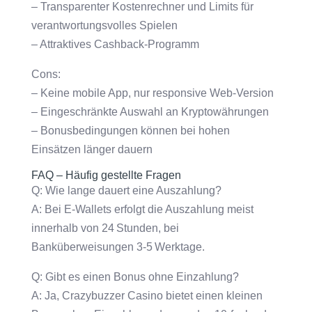
– Transparenter Kostenrechner und Limits für
verantwortungsvolles Spielen
– Attraktives Cashback‑Programm
Cons:
– Keine mobile App, nur responsive Web‑Version
– Eingeschränkte Auswahl an Kryptowährungen
– Bonusbedingungen können bei hohen
Einsätzen länger dauern
FAQ – Häufig gestellte Fragen
Q: Wie lange dauert eine Auszahlung?
A: Bei E‑Wallets erfolgt die Auszahlung meist
innerhalb von 24 Stunden, bei
Banküberweisungen 3‑5 Werktage.
Q: Gibt es einen Bonus ohne Einzahlung?
A: Ja, Crazybuzzer Casino bietet einen kleinen